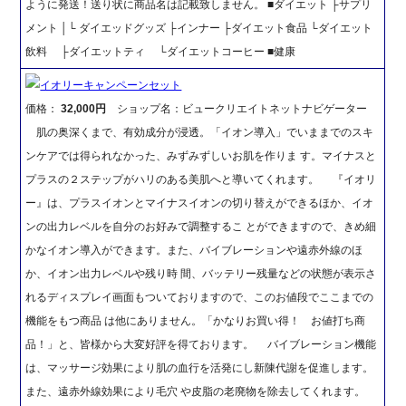
ように発送！送り状に商品名は記載致しません。 ■ダイエット ├サプリ
メント │└ ダイエッドグッズ ├インナー ├ダイエット食品 └ダイエット
飲料 ├ダイエットティ └ダイエットコーヒー ■健康
イオリーキャンペーンセット
価格：
32,000円
ショップ名：ビュークリエイトネットナビゲーター
肌の奥深くまで、有効成分が浸透。「イオン導入」でいままでのスキ
ンケアでは得られなかった、みずみずしいお肌を作りま す。マイナスと
プラスの２ステップがハリのある美肌へと導いてくれます。 『イオリ
ー』は、プラスイオンとマイナスイオンの切り替えができるほか、イオ
ンの出力レベルを自分のお好みで調整するこ とができますので、きめ細
かなイオン導入ができます。また、バイブレーションや遠赤外線のほ
か、イオン出力レベルや残り時 間、バッテリー残量などの状態が表示さ
れるディスプレイ画面もついておりますので、このお値段でここまでの
機能をもつ商品 は他にありません。「かなりお買い得！ お値打ち商
品！」と、皆様から大変好評を得ております。 バイブレーション機能
は、マッサージ効果により肌の血行を活発にし新陳代謝を促進します。
また、遠赤外線効果により毛穴 や皮脂の老廃物を除去してくれます。