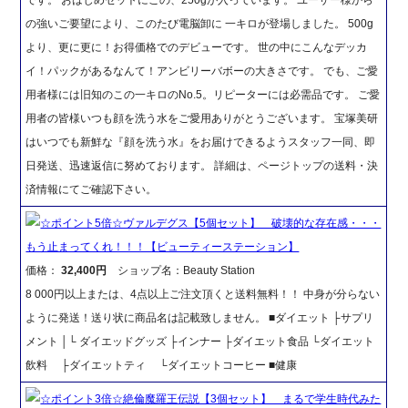
の強いご要望により、このたび電脳卸に 一キロが登場しました。 500g
より、更に更に！お得価格でのデビューです。 世の中にこんなデッカ
イ！パックがあるなんて！アンビリーバボーの大きさです。 でも、ご愛
用者様には旧知のこの一キロのNo.5。リピーターには必需品です。 ご愛
用者の皆様いつも顔を洗う水をご愛用ありがとうございます。 宝塚美研
はいつでも新鮮な『顔を洗う水』をお届けできるようスタッフ一同、即
日発送、迅速返信に努めております。 詳細は、ページトップの送料・決
済情報にてご確認下さい。
☆ポイント5倍☆ヴァルデグス【5個セット】 破壊的な存在感・・・
もう止まってくれ！！！【ビューティーステーション】
価格：
32,400円
ショップ名：Beauty Station
8 000円以上または、4点以上ご注文頂くと送料無料！！ 中身が分らない
ように発送！送り状に商品名は記載致しません。 ■ダイエット ├サプリ
メント │└ ダイエッドグッズ ├インナー ├ダイエット食品 └ダイエット
飲料 ├ダイエットティ └ダイエットコーヒー ■健康
☆ポイント3倍☆絶倫魔羅王伝説【3個セット】 まるで学生時代みた