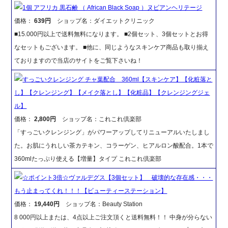
1個 アフリカ 黒石鹸 （ African Black Soap ）ヌビアンヘリテージ
価格：
639円
ショップ名：ダイエットクリニック
■15.000円以上で送料無料になります。 ■2個セット、3個セットとお得
なセットもございます。 ■他に、同じようなスキンケア商品も取り揃え
ておりますので当店のサイトをご覧下さいね！
すっごいクレンジング チャ葉配合 360ml【スキンケア】【化粧落と
し】【クレンジング】【メイク落とし】【化粧品】【クレンジングジェ
ル】
価格：
2,800円
ショップ名：これこれ倶楽部
「すっごいクレンジング」がパワーアップしてリニューアルいたしまし
た。お肌にうれしい茶カテキン、コラーゲン、ヒアルロン酸配合。1本で
360mlたっぷり使える【増量】タイプ これこれ倶楽部
☆ポイント3倍☆ヴァルデグス【3個セット】 破壊的な存在感・・・
もう止まってくれ！！！【ビューティーステーション】
価格：
19,440円
ショップ名：Beauty Station
8 000円以上または、4点以上ご注文頂くと送料無料！！ 中身が分らない