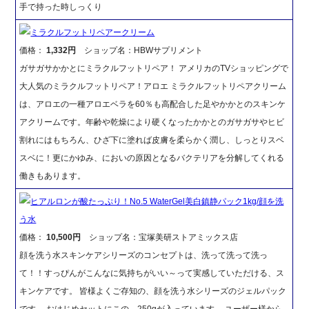
手で持った時しっくり
ミラクルフットリペアークリーム
価格：
1,332円
ショップ名：HBWサプリメント
ガサガサかかとにミラクルフットリペア！ アメリカのTVショッピングで
大人気のミラクルフットリペア！アロエ ミラクルフットリペアクリーム
は、アロエの一種アロエベラを60％も高配合した足やかかとのスキンケ
アクリームです。年齢や乾燥により硬くなったかかとのガサガサやヒビ
割れにはもちろん、ひざ下に塗れば皮膚を柔らかく潤し、しっとりスベ
スベに！更にかゆみ、においの原因となるバクテリアを分解してくれる
働きもあります。
ヒアルロンが酸たっぷり！No.5 WaterGel美白鎮静パック1kg/顔を洗
う水
価格：
10,500円
ショップ名：宝塚美研ストアミックス店
顔を洗う水スキンケアシリーズのコンセプトは、洗って洗って洗っ
て！！すっぴんがこんなに気持ちがいい～って実感していただける、ス
キンケアです。 皆様よくご存知の、顔を洗う水シリーズのジェルパック
です。 おはじめセットにこの、250gが入っています。 ユーザー様から