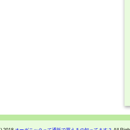
C) 2018
オーガニックって通販で買えるの知ってます？
All Righ