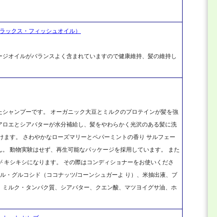
フラックス・フィッシュオイル）
ージオイルがバランスよく含まれていますので健康維持、髪の維持し
たシャンプーです。 オーガニック大豆とミルクのプロテインが髪を強
アロエとシアバターが水分補給し、髪をやわらかく光沢のある髪に洗
けます。 さわやかなローズマリーとペパーミントの香り サルフェー
。 動物実験はせず、再生可能なパッケージを採用しています。 また
 キシキシになります。 その際はコンディショナーをお使いくださ
デシル・グルコシド（ココナッツ/コーンシュガーよ り）、米抽出液、ブ
、ミルク・タンパク質、シアバター、クエン酸、マツヨイグサ油、ホ