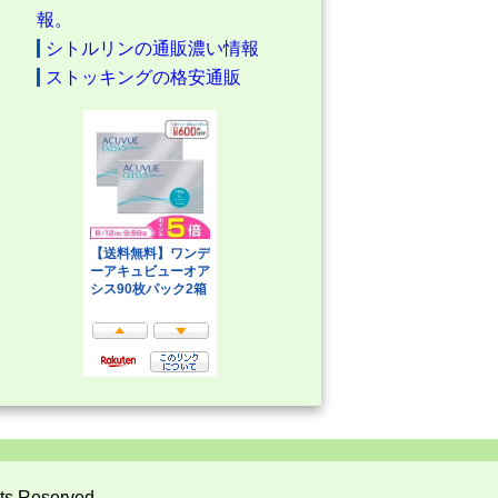
報。
シトルリンの通販濃い情報
ストッキングの格安通販
ts Reserved.