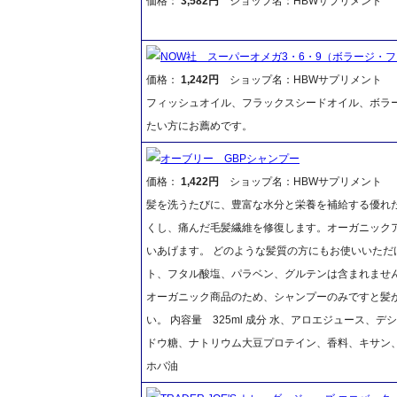
価格：
3,582円
ショップ名：HBWサプリメント
NOW社 スーパーオメガ3・6・9（ボラージ・
価格：
1,242円
ショップ名：HBWサプリメント
フィッシュオイル、フラックスシードオイル、ボラ
たい方にお薦めです。
オーブリー GBPシャンプー
価格：
1,422円
ショップ名：HBWサプリメント
髪を洗うたびに、豊富な水分と栄養を補給する優れ
くし、痛んだ毛髪繊維を修復します。オーガニック
いあげます。 どのような髪質の方にもお使いいただ
ト、フタル酸塩、パラベン、グルテンは含まれません
オーガニック商品のため、シャンプーのみですと髪が
い。 内容量 325ml 成分 水、アロエジュース、
ドウ糖、ナトリウム大豆プロテイン、香料、キサン
ホバ油