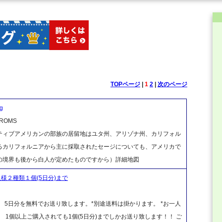
TOPページ
|
1
2
|
次のページ
g
OMS
ティブアメリカンの部族の居留地はユタ州、アリゾナ州、カリフォル
るカリフォルニアから主に採取されたセージについても、アメリカで
の境界も後から白人が定めたものですから）詳細地図
様２種類１個(5日分)まで
5日分を無料でお送り致します。*別途送料は掛かります。 *お一人
 1個以上ご購入されても1個(5日分)までしかお送り致します！！ ご