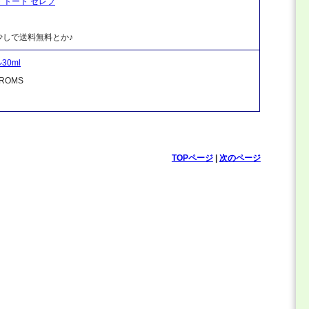
ク・トート セレブ
しで送料無料とか♪
0ml
OMS
TOPページ
|
次のページ