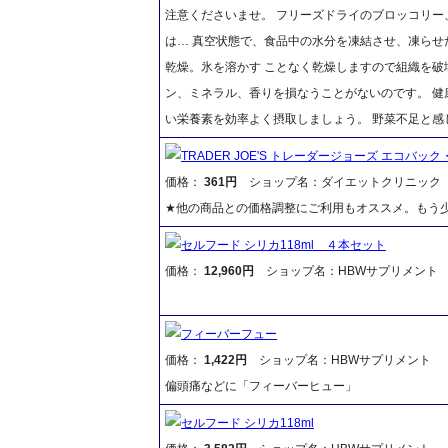
注意くださいませ。 フリーズドライのブロッコリー
は… 真空状態で、食品中の水分を凍結させ、凍ら
乾燥。氷を溶かす ことなく乾燥しますので組織を
ン、ミネラル、香りを損なうことがないのです。 健
い栄養素を効率よく摂取しましょう。 野菜不足と
TRADER JOE'S トレーダージョーズ エコバッ
価格：
361円
ショップ名：ダイエットクリニック
★他の商品との価格調整にご利用もオススメ。もう少
セルフード シリカ118ml ４本セット
価格：
12,960円
ショップ名：HBWサプリメント
フィーバーフュー
価格：
1,422円
ショップ名：HBWサプリメント
偏頭痛などに「フィーバーヒュー」
セルフード シリカ118ml