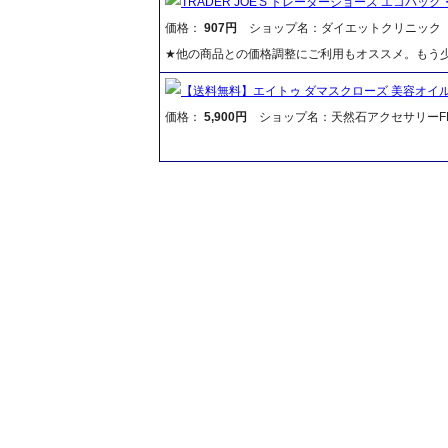
TRADER JOE'S トレーダージョーズ エコバッ
価格：
907円
ショップ名：ダイエットクリニック
★他の商品との価格調整にご利用もオススメ。もう少
【送料無料】エイトゥ ダマスクローズ 美容オイル3
価格：
5,900円
ショップ名：天然石アクセサリーFR