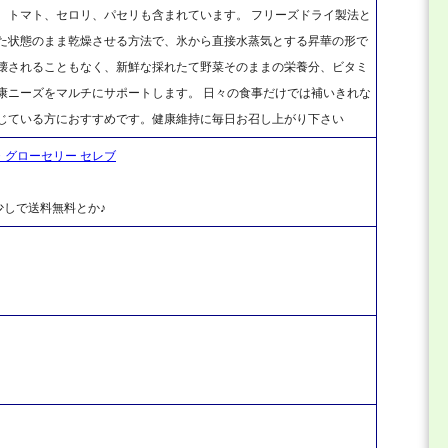
、トマト、セロリ、パセリも含まれています。 フリーズドライ製法と
せた状態のまま乾燥させる方法で、氷から直接水蒸気とする昇華の形で
破壊されることもなく、新鮮な採れたて野菜そのままの栄養分、ビタミ
康ニーズをマルチにサポートします。 日々の食事だけでは補いきれな
感じている方におすすめです。健康維持に毎日お召し上がり下さい
ク・グローセリー セレブ
しで送料無料とか♪