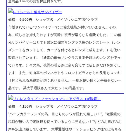
全商品１年間の品質保証付きです。
レイシールド偏光サンバイザー
価格：
6,500円
ショップ名：メイソウシニア”愛”クラブ
市販されている”サンバイザー”には偏光機能が付いていません。その
為、眩しさは抑えられますが同時に視野が暗くなり危険でした。 この偏
光サンバイザーはとても贅沢に偏光サングラス用のレンズシート（レン
ズシートをカットして、カーブを付けるとレンズに成ります。）を使い
製造されています。（通常の偏光サングラス５本分以上のレンズを使っ
ています。）その為、視野の明るさは余り変えずに眩しさだけを無くし
ます。また、対向車のボンネットやフロントガラスからの反射もスッキ
リ抑えられる為視野が煩くありません。 一度お使い頂くと手放せない一
品です。 某大手通販さんで大ヒットの商品です。
リムレスタイプ・ファッションシニアグラス（老眼鏡）
価格：
4,150円
ショップ名：メイソウシニア”愛”クラブ
”ハーフカラーレンズの為、目じりのシワが隠れて嬉しい！”、”老眼鏡の
境目が無いので老眼鏡を使っているように見えない！”などのお喜びのお
声を沢山頂戴しています。 大手通販様やＴＶショッピング様ではもちろ