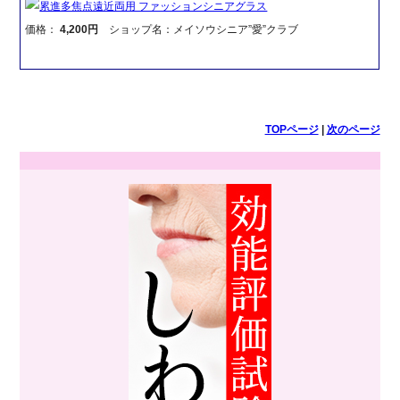
累進多焦点遠近両用 ファッションシニアグラス
価格：
4,200円
ショップ名：メイソウシニア”愛”クラブ
TOPページ
|
次のページ