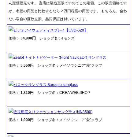
ん定価販売です。 当店は製造直販ですのでこの定価、この販売価格です
が、市販の商品と比較するなら２万円程度の商品です。 もちろん、合わ
ない場合の度数交換、品質保証は付いています。
ビデオアイウェアディスプレイ【GVD-520】
価格：
34,800円
ショップ名：eモンズ
Zealot ナイトナビゲーター (Night Navigator) サングラス
価格：
5,550円
ショップ名：メイソウシニア”愛”クラブ
バロックサングラス Baroque sunglass
価格：
1,810円
ショップ名：CREA WEB SHOP
近視用度入りファッションサングラス(NN3500)
価格：
1,900円
ショップ名：メイソウシニア”愛”クラブ