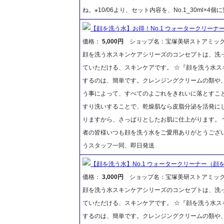
ね。※10/06より、セット内容を、No.1_30ml×4
【顔を洗う水】お得！No.1 ウォータークリーナー5
価格：
5,000円
ショップ名：宝塚美研ストアミッ
顔を洗う水スキンケアシリーズのコンセプトは、洗
ていただける、スキンケアです。 ☆『顔を洗う水ス
するのは、簡単です。クレンジングクリームの類や
う事によって、すべてのよごれをきれいに落とすこ
すり洗いすることで、乾燥肌なら皮脂分泌を活発に
りますから、さっぱりとしたお肌に仕上がります。 
者の皆様いつも顔を洗う水をご愛用ありがとうござ
うスタッフ一同、即日発送
【顔を洗う水】No.1 ウォータークリーナー（顔を
価格：
3,000円
ショップ名：宝塚美研ストアミッ
顔を洗う水スキンケアシリーズのコンセプトは、洗
ていただける、スキンケアです。 ☆『顔を洗う水ス
するのは、簡単です。クレンジングクリームの類や