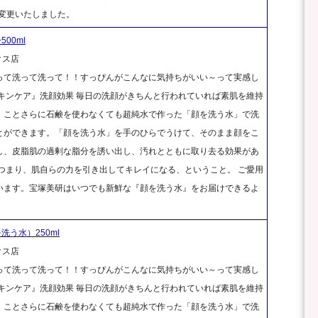
個に変更いたしました。
00ml
クス店
って洗って洗って！！すっぴんがこんなに気持ちがいい～って実感し
キンケア』洗顔効果 毎日の洗顔がきちんと行われていれば素肌を維持
、ことさらに石鹸を使わなくても超純水で作った「顔を洗う水」で洗
とができます。「顔を洗う水」を手のひらでうけて、そのまま顔をこ
し、皮脂肌の過剰な脂分を誘い出し、汚れとともに取り去る効果があ
つまり、肌自らの力を引き出してキレイになる、ということ。 ご愛用
います。宝塚美研はいつでも新鮮な『顔を洗う水』をお届けできるよ
洗う水）250ml
クス店
って洗って洗って！！すっぴんがこんなに気持ちがいい～って実感し
キンケア』洗顔効果 毎日の洗顔がきちんと行われていれば素肌を維持
、ことさらに石鹸を使わなくても超純水で作った「顔を洗う水」で洗