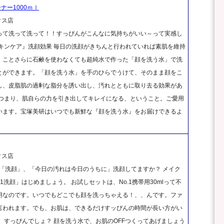
ナー1000ｍｌ
クス店
って洗って洗って！！すっぴんがこんなに気持ちがいい～って実感し
キンケア』洗顔効果 毎日の洗顔がきちんと行われていれば素肌を維持
、ことさらに石鹸を使わなくても超純水で作った「顔を洗う水」で洗
とができます。「顔を洗う水」を手のひらでうけて、そのまま顔をこ
し、皮脂肌の過剰な脂分を誘い出し、汚れとともに取り去る効果があ
 つまり、肌自らの力を引き出してキレイになる、ということ。ご愛用
います。宝塚美研はいつでも新鮮な『顔を洗う水』をお届けできるよ
クス店
は「洗顔」、「今日の汚れは今日のうちに」洗顔してますか？ メイク
洗顔」はじめましょう。 お試しセットは、No.1携帯用30mlって不
用なのです。いつでもどこでも顔を洗っちゃえる！、、んです。ファ
言われます。でも、お肌は、できるだけすッぴんの時間が長い方がい
、すっぴんでしょ？ 顔を洗う水で、お肌のOFFつくってあげましょう