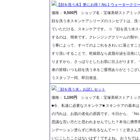
【顔を洗う水】更にお得！No.1 ウォータークリー
価格：
9,500円
ショップ名：宝塚美研ストアミッ
顔を洗う水スキンケアシリーズのコンセプトは、洗
ていただける、スキンケアです。 ☆『顔を洗う水ス
するのは、簡単です。クレンジングクリームの類や
う事によって、すべてのよごれをきれいに落とすこ
すり洗いすることで、乾燥肌なら皮脂分泌を活発に
りますから、さっぱりとしたお肌に仕上がります。
者の皆様いつも顔を洗う水をご愛用ありがとうござ
うスタッフ一同、即日発送、
「顔を洗う水」お試しセット
価格：
1,100円
ショップ名：宝塚美研ストアミッ
■今、私達に必要なスキンケア■ スキンケアの基本
の汚れは、お肌の老化の原因です。今日から、「No.1
思議な言い方だと思われませんでした？本当に携帯
ンデーション塗らずに外出るなんてー！！と皆さん
いにこしたことはないはず！ですよね。 おうちでは