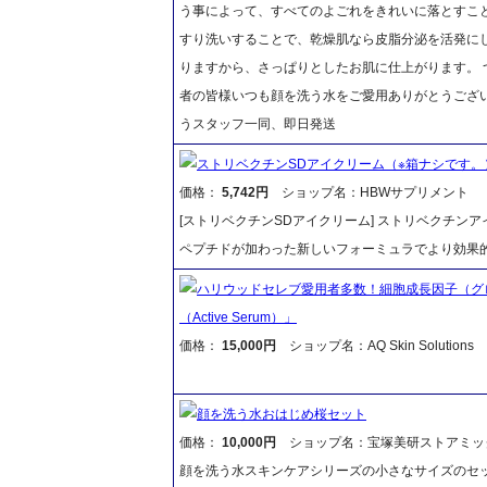
う事によって、すべてのよごれをきれいに落とすこ
すり洗いすることで、乾燥肌なら皮脂分泌を活発に
りますから、さっぱりとしたお肌に仕上がります。 
者の皆様いつも顔を洗う水をご愛用ありがとうござ
うスタッフ一同、即日発送
ストリベクチンSDアイクリーム（※箱ナシです。
価格：
5,742円
ショップ名：HBWサプリメント
[ストリベクチンSDアイクリーム] ストリベクチン
ペプチドが加わった新しいフォーミュラでより効果
ハリウッドセレブ愛用者多数！細胞成長因子（グ
（Active Serum）」
価格：
15,000円
ショップ名：AQ Skin Solutions
顔を洗う水おはじめ桜セット
価格：
10,000円
ショップ名：宝塚美研ストアミッ
顔を洗う水スキンケアシリーズの小さなサイズのセ