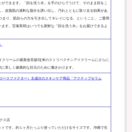
とができます。「顔を洗う水」を手のひらでうけて、そのまま顔をこ
し、皮脂肌の過剰な脂分を誘い出し、汚れとともに取り去る効果があ
つまり、肌自らの力を引き出してキレイになる、ということ。 ご愛用
います。宝塚美研はいつでも新鮮な『顔を洗う水』をお届けできるよ
）
アイクリームの最新改良版!従来のストリベクチンアイクリームにさらに
的に美しく健康的な目元のために働きかけます。
ロースファクター）主成分のスキンケア用品「アクティブセラム
クス店
ットです。約１ヶ月たっぷり使っていただけるサイズです。沖縄で生