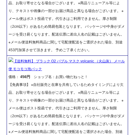
品、お取り寄せとなる場合がございます。 ※商品リニューアル等によ
り、テキストや画像の一部がお届け商品と異なる場合がございます。 ※
メール便はポスト投函です。代引きはご利用できません。厚さ制限
（2cm以下）があるため簡易包装となります。 パッケージや中身がダメ
ージを受け易くなります。配送伝票に差出人名の記載はございません。
※メール便送料無料商品に関して宅配便配送をご選択された場合、別途
453円加算させて頂きます。 予めご了承ください。
【送料無料】 ブラック O2 バブル マスク volcanic （火山灰） メール
便 モコモコ泡パック
価格：
456円
ショップ名：お買い物だねっと！
【免責事項】 ※自社販売と在庫を共有しているためタイミングにより欠
品、お取り寄せとなる場合がございます。 ※商品リニューアル等によ
り、テキストや画像の一部がお届け商品と異なる場合がございます。 ※
メール便はポスト投函です。代引きはご利用できません。厚さ制限
（2cm以下）があるため簡易包装となります。 パッケージや中身がダメ
ージを受け易くなります。配送伝票に差出人名の記載はございません。
※メール便送料無料商品に関して宅配便配送をご選択された場合、別途