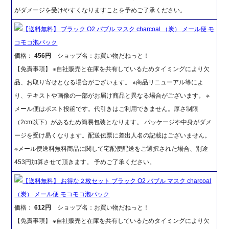
がダメージを受けやすくなりますことを予めご了承ください。
【送料無料】 ブラック O2 バブル マスク charcoal （炭） メール便 モ
コモコ泡パック
価格：
456円
ショップ名：お買い物だねっと！
【免責事項】 ※自社販売と在庫を共有しているためタイミングにより欠
品、お取り寄せとなる場合がございます。 ※商品リニューアル等によ
り、テキストや画像の一部がお届け商品と異なる場合がございます。 ※
メール便はポスト投函です。代引きはご利用できません。厚さ制限
（2cm以下）があるため簡易包装となります。 パッケージや中身がダメ
ージを受け易くなります。配送伝票に差出人名の記載はございません。
※メール便送料無料商品に関して宅配便配送をご選択された場合、別途
453円加算させて頂きます。 予めご了承ください。
【送料無料】 お得な２枚セット ブラック O2 バブル マスク charcoal
（炭） メール便 モコモコ泡パック
価格：
612円
ショップ名：お買い物だねっと！
【免責事項】 ※自社販売と在庫を共有しているためタイミングにより欠