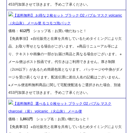
453円加算させて頂きます。 予めご了承ください。
【送料無料】 お得な２枚セット ブラック O2 バブル マスク volcanic
（火山灰） メール便 モコモコ泡パック
価格：
612円
ショップ名：お買い物だねっと！
【免責事項】 ※自社販売と在庫を共有しているためタイミングにより欠
品、お取り寄せとなる場合がございます。 ※商品リニューアル等によ
り、テキストや画像の一部がお届け商品と異なる場合がございます。 ※
メール便はポスト投函です。代引きはご利用できません。厚さ制限
（2cm以下）があるため簡易包装となります。 パッケージや中身がダメ
ージを受け易くなります。配送伝票に差出人名の記載はございません。
※メール便送料無料商品に関して宅配便配送をご選択された場合、別途
453円加算させて頂きます。 予めご了承ください。
【送料無料】 選べる１０枚セット ブラック O2 バブル マスク
charcoal （炭） volcanic （火山灰） メール便
価格：
1,861円
ショップ名：お買い物だねっと！
【免責事項】 ※自社販売と在庫を共有しているためタイミングにより欠