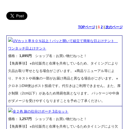
TOPページ
|
1
2
|
次のページ
UVカット率９０％以上！パッと開いて組立て簡単な日よけテント
ワンタッチ日よけテント
価格：
1,895円
ショップ名：お買い物だねっと！
【免責事項】 ※自社販売と在庫を共有しているため、タイミングにより
欠品お取り寄せとなる場合がございます。 ※商品リニューアル等によ
り、テキストや画像の一部がお届け商品と異なる場合がございます。 ※
クロネコDM便はポスト投函です。代引きはご利用できません。また、厚
さ制限（2cm以下）があるため簡易包装となります。 パッケージや中身
がダメージを受けやすくなりますことを予めご了承ください。
全２色 旅の仕分けポーチ 3点セット
価格：
1,257円
ショップ名：お買い物だねっと！
【免責事項】 ※自社販売と在庫を共有しているためタイミングにより欠