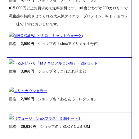
■15 000円以上お買求めで送料無料です。 ■1食分わずか200カロリーで
満腹感を持続させてくれる大人気ダイエットプロテイン。味もチョコレ
ート味で非常においしいです。
MIRO Cat Walk(ミロ キャットウォーク)
価格：
2,980円
ショップ名：stmxアメリカヤ１号館
うるおいハリ「ＭＡＸヒアルロン酸」・2個セット
価格：
3,960円
ショップ名：これこれ倶楽部
スリムカウンセラー
価格：
2,980円
ショップ名：あるあるコレクション
【フュージョンEXプラス ５箱セット】
価格：
29,630円
ショップ名：BODY CUSTOM