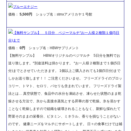
ブルーエナジー
価格：
5,500円
ショップ名：stmxアメリカヤ１号館
【無料サンプル】 ５日分 ベジーマルチ*お一人様２種類１個(5日
分)まで
価格：
0円
ショップ名：HBWサプリメント
【無料サンプル】 HBWオリジナルのベジマルチ 5日分を無料でお
送り致します。*別途送料は掛かります。 *お一人様２種類まで１個(5日
分)までとさせていただきます。 1個以上ご購入されても1個(5日分)まで
しかお送り致します！！ ご注意くださいませ。 フリーズドライのブロッ
コリー、トマト、セロリ、パセリも含まれています。 フリーズドライ製
法とは… 真空状態で、食品中の水分を凍結させ、凍らせた状態のまま乾
燥させる方法で、氷から直接水蒸気とする昇華の形で乾燥。氷を溶かす
ことなく乾燥しますので組織を破壊されることもなく、新鮮な採れたて
野菜そのままの栄養分、ビタミン、ミネラル、香りを損なうことがない
のです。 健康ニーズをマルチにサポートします。 日々の食事だけでは補