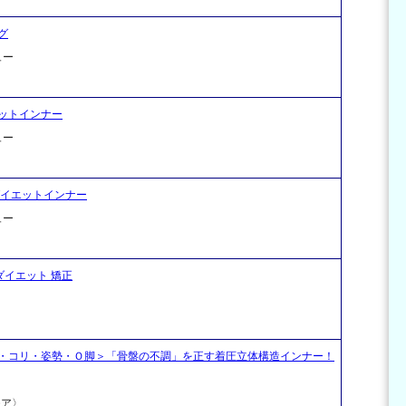
グ
ュー
ットインナー
ュー
ダイエットインナー
ュー
 ダイエット 矯正
・コリ・姿勢・Ｏ脚＞「骨盤の不調」を正す着圧立体構造インナー！
モア〉