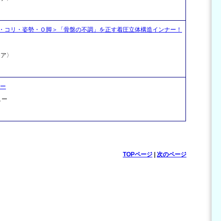
・コリ・姿勢・Ｏ脚＞「骨盤の不調」を正す着圧立体構造インナー！
モア〉
ナー
ュー
TOPページ
|
次のページ