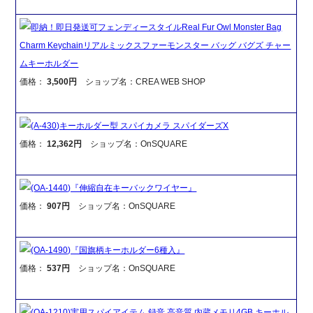
即納！即日発送可フェンディースタイルReal Fur Owl Monster Bag
Charm Keychainリアルミックスファーモンスター バッグ バグズ チャー
ムキーホルダー
価格：
3,500円
ショップ名：CREA WEB SHOP
(A-430)キーホルダー型 スパイカメラ スパイダーズX
価格：
12,362円
ショップ名：OnSQUARE
(OA-1440)『伸縮自在キーバックワイヤー』
価格：
907円
ショップ名：OnSQUARE
(OA-1490)『国旗柄キーホルダー6種入』
価格：
537円
ショップ名：OnSQUARE
(OA-1210)実用スパイアイテム 録音 高音質 内蔵メモリ4GB キーホル