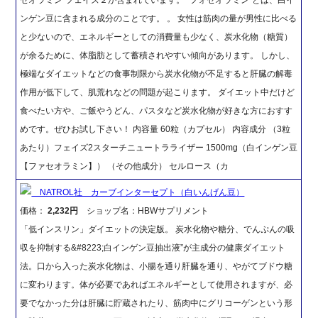
ンゲン豆に含まれる成分のことです。 。 女性は筋肉の量が男性に比べる
と少ないので、エネルギーとしての消費量も少なく、炭水化物（糖質）
が余るために、体脂肪として蓄積されやすい傾向があります。 しかし、
極端なダイエットなどの食事制限から炭水化物が不足すると肝臓の解毒
作用が低下して、肌荒れなどの問題が起こります。 ダイエット中だけど
食べたい方や、ご飯やうどん、パスタなど炭水化物が好きな方におすす
めです。ぜひお試し下さい！ 内容量 60粒（カプセル） 内容成分 （3粒
あたり）フェイズ2スターチニュートラライザー 1500mg（白インゲン豆
【ファセオラミン】） （その他成分） セルロース（カ
NATROL社 カーブインターセプト（白いんげん豆）
価格：
2,232円
ショップ名：HBWサプリメント
「低インスリン」ダイエットの決定版。 炭水化物や糖分、でんぷんの吸
収を抑制する&#8223;白インゲン豆抽出液”が主成分の健康ダイエット
法。口から入った炭水化物は、小腸を通り肝臓を通り、やがてブドウ糖
に変わります。体が必要であればエネルギーとして使用されますが、必
要でなかった分は肝臓に貯蔵されたり、筋肉中にグリコーゲンという形