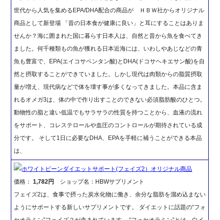
世代から人気を集めるEPA/DHA配合の商品が ＨＢＷ社からオリジナル
商品として新登場 「昔の日本食が健康に良い」と耳にすることはありま
せんか？海に囲まれた国に暮らす日本人は、自然と昔から魚を食べてき
ました。何千種類もの魚が獲れる日本近海には、いわしやあじなどの青
魚も豊富で、EPA(エイコサペンタン酸)とDHA(ドコサヘキエサン酸)を自
然と摂取することができていました。しかし現代は肉類からの脂質摂取
量が増え、現代病などで体を壊す事が多くなってきました。本品に含ま
れるオメガ3は、体の中で作り出すことのできない必須脂肪酸のひとつ。
動物性の脂と違い低温でもサラサラの性質を持つことから、血液の流れ
をサポート、コレステロールや血圧のコントロールが期待されている成
分です。 そして1日に必要なDHA、EPAを手軽に補うことができる本品
は、
ホワイトビーンダイエットサポート(フェイズ2）オリジナル商品
価格：
1,782円
ショップ名：HBWサプリメント
フェイズ2は、食事で摂った炭水化物に働き、余分な脂肪を溜め込まない
ようにサポートする新しいサプリメントです。 ダイエットに話題の“フォ
セオラミン”フェイズ２が含まれています。 “フォセオラミン”とは、白イ