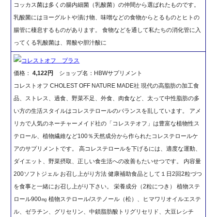
コッカス菌は多くの腸内細菌（乳酸菌）の仲間から選ばれたものです。
乳酸菌にはヨーグルトや漬け物、味噌などの食物からとるものとヒトの
腸管に棲息するものがあります。 食物などを通して私たちの消化管に入
ってくる乳酸菌は、胃酸や胆汁酸に
コレストオフ プラス
価格：
4,122円
ショップ名：HBWサプリメント
コレストオフ CHOLEST OFF NATURE MADE社 現代の高脂肪の加工食
品、ストレス、過食、野菜不足、外食、肉食など、太って中性脂肪の多
い方の生活スタイルはコレステロールのバランスを乱しています。 アメ
リカで人気のネーチャーメイド社の「コレステオフ」は豊富な植物性ス
テロール、植物繊維など100％天然成分から作られたコレステロールケ
アのサプリメントです。 高コレステロールを下げるには、適度な運動、
ダイエット、野菜摂取、正しい食生活への改善もたいせつです。 内容量
200ソフトジェル お召し上がり方法 健康補助食品として１日2回2粒づつ
を食事と一緒にお召し上がり下さい。 栄養成分（2粒につき） 植物ステ
ロール900㎎ 植物ステロール/ステノール（松）、ヒマワリオイルエステ
ル、ゼラチン、グリセリン、中鎖脂肪酸トリグリセリド、大豆レシチ