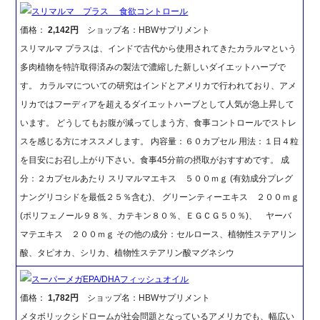
スリマルマ プラス 食欲コントロール
価格：
2,142円
ショップ名：HBWサプリメント
スリマルマ プラスは、インドで古代から使用されてきたカラルマという
多肉植物を特許取得済みの製法で濃縮した新しいダイエットハーブで
す。 カラルマについての研究はインドとアメリカで行われており、アメ
リカではフーディアを超えるダイエットハーブとして人気が急上昇して
います。 どうしてもお腹が減ってしまう方、食事コントロールでストレ
スを感じる方にオススメします。 内容量：６０カプセル 用法：１日４粒
を目安にお召し上がり下さい。食事45分前の摂取がおすすめです。 成
分：２カプセルあたり スリマルマエキス ５００ｍｇ (有効成分プレグ
ナングリコシドを最低２５％含む)、 グリーンティーエキス ２００ｍｇ
(ポリフェノール９８％、カテキン８０％、ＥＧＣＧ５０％)、 ヤーバ
マテエキス ２００ｍｇ その他の成分：セルロース、植物性ステアリン
酸、タピオカ、シリカ、植物性ステアリン酸マグネシウ
スーパーメガEPA/DHAフィッシュオイル
価格：
1,782円
ショップ名：HBWサプリメント
メタボリックシドロームが社会問題となっているアメリカでも、幅広い