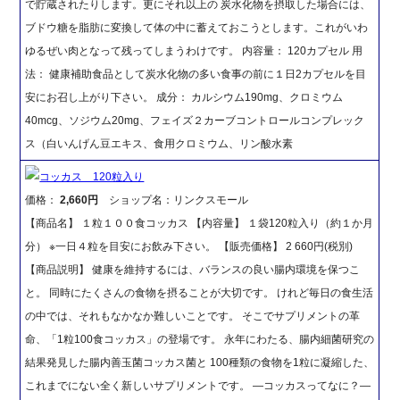
で貯蔵されたりします。更にそれ以上の 炭水化物を摂取した場合には、
ブドウ糖を脂肪に変換して体の中に蓄えておこうとします。これがいわ
ゆるぜい肉となって残ってしまうわけです。 内容量： 120カプセル 用
法： 健康補助食品として炭水化物の多い食事の前に１日2カプセルを目
安にお召し上がり下さい。 成分： カルシウム190mg、クロミウム
40mcg、ソジウム20mg、フェイズ２カーブコントロールコンプレック
ス（白いんげん豆エキス、食用クロミウム、リン酸水素
コッカス 120粒入り
価格：
2,660円
ショップ名：リンクスモール
【商品名】 １粒１００食コッカス 【内容量】 １袋120粒入り（約１か月
分） ※一日４粒を目安にお飲み下さい。 【販売価格】 2 660円(税別)
【商品説明】 健康を維持するには、バランスの良い腸内環境を保つこ
と。 同時にたくさんの食物を摂ることが大切です。 けれど毎日の食生活
の中では、それもなかなか難しいことです。 そこでサプリメントの革
命、「1粒100食コッカス」の登場です。 永年にわたる、腸内細菌研究の
結果発見した腸内善玉菌コッカス菌と 100種類の食物を1粒に凝縮した、
これまでにない全く新しいサプリメントです。 ―コッカスってなに？―