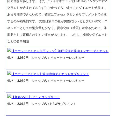
防ぐ働きがあります。 また、“フォセオラミン”は1キロのインゲン豆に2
グラムしか含まれておらず生で食べても、炒ってもダイエット効果は、
あまり期待できないので、確実にフォセオラミンをサプリメントで摂取
するのが効果的です。 女性は筋肉の量が男性に比べると少ないので、エ
ネルギーとしての消費量も少なく、炭水化物（糖質）が余るために、体
脂肪として蓄積されやすい傾向があります。 しかし、極端なダイエット
などの食事制限
【エナジーアイアン加圧シャツ】加圧式強力筋肉インナー ダイエット
価格：
3,980円
ショップ名：ビューティーレスキュー
【エナジーアイアン】筋肉増強ダイエットサプリメント
価格：
3,980円
ショップ名：ビューティーレスキュー
【新春SALE】アミノコンプリート
価格：
2,018円
ショップ名：HBWサプリメント