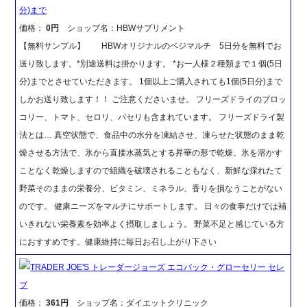
分)まで
価格：
0円
ショップ名：HBWサプリメント
【無料サンプル】 HBWオリジナルのベジマルチ 5日分を無料でお
送り致します。*別途送料は掛かります。 *お一人様２種類まで１個(5日
分)までとさせていただきます。 1個以上ご購入されても1個(5日分)まで
しかお送り致します！！ ご注意くださいませ。 フリーズドライのブロッ
コリー、トマト、セロリ、パセリも含まれています。 フリーズドライ製
法とは… 真空状態で、食品中の水分を凍結させ、凍らせた状態のまま乾
燥させる方法で、氷から直接水蒸気とする昇華の形で乾燥。氷を溶かす
ことなく乾燥しますので組織を破壊されることもなく、新鮮な採れたて
野菜そのままの栄養分、ビタミン、ミネラル、香りを損なうことがない
のです。 健康ニーズをマルチにサポートします。 日々の食事だけでは補
いきれない栄養素を効率よく摂取しましょう。 野菜不足と感じている方
におすすめです。健康維持に毎日お召し上がり下さい
TRADER JOE'S トレーダージョーズ エコバック・グローセリー セレ
ブ
価格：
361円
ショップ名：ダイエットクリニック