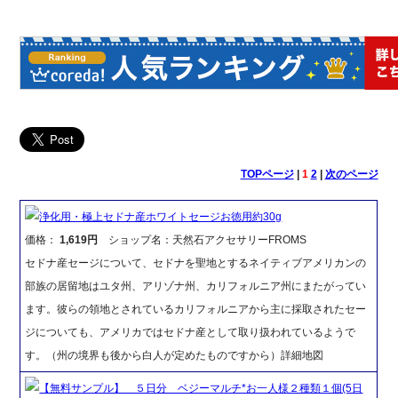
TOPページ
|
1
2
|
次のページ
浄化用・極上セドナ産ホワイトセージお徳用約30g
価格：
1,619円
ショップ名：天然石アクセサリーFROMS
セドナ産セージについて、セドナを聖地とするネイティブアメリカンの
部族の居留地はユタ州、アリゾナ州、カリフォルニア州にまたがってい
ます。彼らの領地とされているカリフォルニアから主に採取されたセー
ジについても、アメリカではセドナ産として取り扱われているようで
す。（州の境界も後から白人が定めたものですから）詳細地図
【無料サンプル】 ５日分 ベジーマルチ*お一人様２種類１個(5日