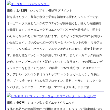
オーブリー GBPシャンプー
価格：
1,422円
ショップ名：HBWサプリメント
髪を洗うたびに、豊富な水分と栄養を補給する優れたシャンプーです。
オーガニック大豆とミルクのプロテインが髪を強くし、痛んだ毛髪繊維
を修復します。オーガニックアロエとシアバターが水分補給し、髪をや
わらかく光沢のある髪に洗いあげます。 どのような髪質の方にもお使い
いただけます。 さわやかなローズマリーとペパーミントの香り サルフェ
ート、フタル酸塩、パラベン、グルテンは含まれません。 動物実験はせ
ず、再生可能なパッケージを採用しています。 またオーガニック商品の
ため、シャンプーのみですと髪が キシキシになります。 その際はコンデ
ィショナーをお使いください。 内容量 325ml 成分 水、アロエジュー
ス、デシル・グルコシド（ココナッツ/コーンシュガーよ り）、米抽出
液、ブドウ糖、ナトリウム大豆プロテイン、香料、キサン、ミルク・タ
ンパク質、シアバター、クエン酸、マツヨイグサ油、ホホバ油
TRADER JOE'S トレーダージョーズ エコバック・トート セレブ
価格：
907円
ショップ名：ダイエットクリニック
★他の商品との価格調整にご利用もオススメ。もう少しで送料無料とか♪