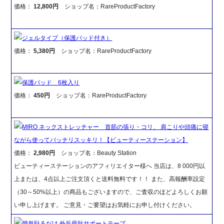
価格：
12,800円
ショップ名：RareProductFactory
ジェルタイプ（保護パッド付き）
価格：
5,380円
ショップ名：RareProductFactory
保護パッド 6枚入り
価格：
450円
ショップ名：RareProductFactory
MIRO ネックストレッチャー 首筋の張り・コリ、 肩こりや頭痛に寝
ながら使ってバッチリスッキリ！【ビューティーステーション】
価格：
2,980円
ショップ名：Beauty Station
ビューティーステーションのアフィリエイター様へ 当店は、8 000円以
上または、4点以上ご注文頂くと送料無料です！！ また、高報酬率設定
（30～50%以上）の商品もございますので、ご査収のほどよろしくお願
い申し上げます。 ご意見・ご要望はお気軽にお申し付けください。
簡単貼るだけ 外反母趾サポートテープ