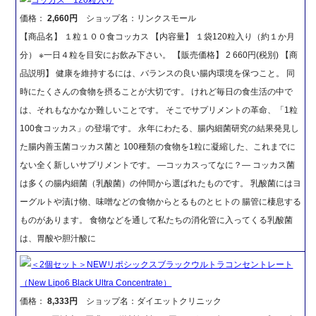
価格：
2,660円
ショップ名：リンクスモール
【商品名】 １粒１００食コッカス 【内容量】 １袋120粒入り（約１か月
分） ※一日４粒を目安にお飲み下さい。 【販売価格】 2 660円(税別) 【商
品説明】 健康を維持するには、バランスの良い腸内環境を保つこと。 同
時にたくさんの食物を摂ることが大切です。 けれど毎日の食生活の中で
は、それもなかなか難しいことです。 そこでサプリメントの革命、「1粒
100食コッカス」の登場です。 永年にわたる、腸内細菌研究の結果発見し
た腸内善玉菌コッカス菌と 100種類の食物を1粒に凝縮した、これまでに
ない全く新しいサプリメントです。 ―コッカスってなに？― コッカス菌
は多くの腸内細菌（乳酸菌）の仲間から選ばれたものです。 乳酸菌にはヨ
ーグルトや漬け物、味噌などの食物からとるものとヒトの 腸管に棲息する
ものがあります。 食物などを通して私たちの消化管に入ってくる乳酸菌
は、胃酸や胆汁酸に
＜2個セット＞NEWリポシックスブラックウルトラコンセントレート
（New Lipo6 Black Ultra Concentrate）
価格：
8,333円
ショップ名：ダイエットクリニック