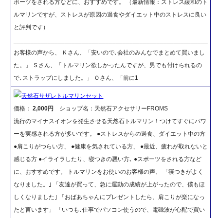
ポーツをされる方などに、おすすめです。 （最新情報：ストレス緩和のト
ルマリンですが、ストレスが原因の過食やダイエット中のストレスに良い
と評判です）
_________________________________________________________
お客様の声から、 Ｋさん、「安いので､会社のみんなでまとめて買いまし
た。」 Ｓさん、「トルマリン欲しかったんですが、男でも付けられるの
で､ストラップにしました。」 Ｏさん、「前に1
天然石サザレトルマリンセット
価格：
2,000円
ショップ名：天然石アクセサリーFROMS
流行のマイナスイオンを発生させる天然石トルマリン！つけてすぐにパワ
ーを実感される方が多いです。 ●ストレスからの過食、ダイエット中の方
●肩こりがつらい方、 ●健康を気されている方、 ●最近、疲れが取れないと
感じる方 ●イライラしたり、寝つきの悪い方､ ●スポーツをされる方など
に、おすすめです。 トルマリンをお使いのお客様の声、 「寝つきがよく
なりました。｣ 「友達が買って、急に運動の成績が上がったので、僕もほ
しくなりました｣ 「おばあちゃんにプレゼントしたら、肩こりが楽になっ
たと言います」 「いつも､仕事でパソコン使うので、電磁波が心配で買い