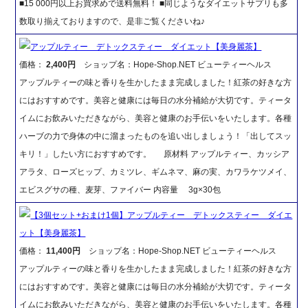
■15 000円以上お買求めで送料無料！ ■同じようなダイエットサプリも多
数取り揃えておりますので、是非ご覧くださいね♪
アップルティー デトックスティー ダイエット【美身麗茶】
価格：
2,400円
ショップ名：Hope-Shop.NET ビューティーヘルス
アップルティーの味と香りを生かしたまま完成しました！紅茶の好きな方
にはおすすめです。美容と健康には毎日の水分補給が大切です。ティータ
イムにお飲みいただきながら、美容と健康のお手伝いをいたします。各種
ハーブの力で身体の中に溜まったものを追い出しましょう！「出してスッ
キリ！」したい方におすすめです。 原材料 アップルティー、カッシア
アラタ、ローズヒップ、カミツレ、ギムネマ、麻の実、カワラケツメイ、
エビスグサの種、麦芽、ファイバー 内容量 3g×30包
【3個セット+おまけ1個】アップルティー デトックスティー ダイエ
ット【美身麗茶】
価格：
11,400円
ショップ名：Hope-Shop.NET ビューティーヘルス
アップルティーの味と香りを生かしたまま完成しました！紅茶の好きな方
にはおすすめです。美容と健康には毎日の水分補給が大切です。ティータ
イムにお飲みいただきながら、美容と健康のお手伝いをいたします。各種