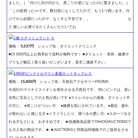
ました。｣ 「付けた次の日から、肩こりが楽になったのに驚きました。｣
「この前買った○○です。数日前になくしてたので、もう1つ買います。付
けてから好調だったので、なくすと不安です。」 な
ど 嬉しいお便りをたくさんいただいてお
1個 スティミュラント Ｘ
価格：
5,537円
ショップ名：ダイエットクリニック
■15 000円以上お買求めで送料が無料です！ ■ダイエット・美容・健康サ
プリなど幅広く取り扱いがございます。是非ご連絡下さい。
14KGFピンクトルマリン多面カットネックレス
価格：
15,800円
ショップ名：天然石アクセサリーFROMS
今流行のマイナイスイオンを発生させる天然石です。 特にピンクは、若い
女性に宝石としての人気が高いです ●ストレスからの過食、ダイエット中
の方に、 ●肩こりがつらい方、 ●健康を気にされている方、 ●最近、疲れ
が取れないと感じる方 ●イライラしたり、寝つきの悪い方､ ●スポーツをさ
れる方などにも、おすすめです。 ★低価格高品質でYAHOO!AUCTIONSで
も大人気の商品です。★ ★AUCTIONSと同商品同価格でのご提供をさせ
ていただきます。