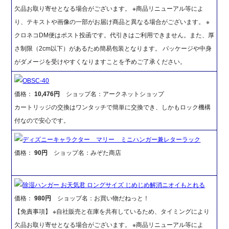
欠品お取り寄せとなる場合がございます。 ※商品リニューアル等によ
り、テキストや画像の一部がお届け商品と異なる場合がございます。 ※
クロネコDM便はポスト投函です。代引きはご利用できません。また、厚
さ制限（2cm以下）があるため簡易包装となります。 パッケージや中身
がダメージを受けやすくなりますことを予めご了承ください。
OBSC-40
価格：
10,476円
ショップ名：アークネットショップ
カートリッジの交換はワンタッチで簡単に交換でき、しかもロック機構
付なので安心です。
ディズニーキャラクター マリー ミニハンガー兼レターラック
価格：
90円
ショップ名：みぞた商店
除湿ハンガー お天気君 ロングサイズ じめじめ解消ニオイもとれる
価格：
980円
ショップ名：お買い物だねっと！
【免責事項】 ※自社販売と在庫を共有しているため、タイミングにより
欠品お取り寄せとなる場合がございます。 ※商品リニューアル等によ