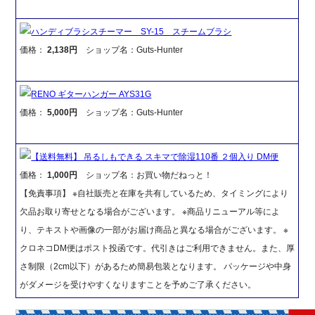
ハンディブラシスチーマー SY-15 スチームブラシ
価格：
2,138円
ショップ名：Guts-Hunter
RENO ギターハンガー AYS31G
価格：
5,000円
ショップ名：Guts-Hunter
【送料無料】 吊るしもできる スキマで除湿110番 ２個入り DM便
価格：
1,000円
ショップ名：お買い物だねっと！
【免責事項】 ※自社販売と在庫を共有しているため、タイミングにより
欠品お取り寄せとなる場合がございます。 ※商品リニューアル等によ
り、テキストや画像の一部がお届け商品と異なる場合がございます。 ※
クロネコDM便はポスト投函です。代引きはご利用できません。また、厚
さ制限（2cm以下）があるため簡易包装となります。 パッケージや中身
がダメージを受けやすくなりますことを予めご了承ください。