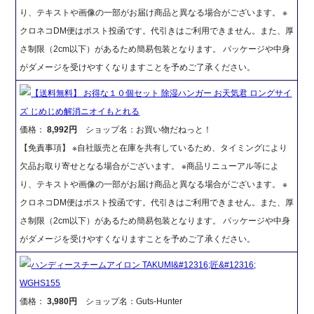
り、テキストや画像の一部がお届け商品と異なる場合がございます。 ※
クロネコDM便はポスト投函です。代引きはご利用できません。また、厚
さ制限（2cm以下）があるため簡易包装となります。 パッケージや中身
がダメージを受けやすくなりますことを予めご了承ください。
【送料無料】 お得な１０個セット 除湿ハンガー お天気君 ロングサイ
ズ じめじめ解消ニオイもとれる
価格：
8,992円
ショップ名：お買い物だねっと！
【免責事項】 ※自社販売と在庫を共有しているため、タイミングにより
欠品お取り寄せとなる場合がございます。 ※商品リニューアル等によ
り、テキストや画像の一部がお届け商品と異なる場合がございます。 ※
クロネコDM便はポスト投函です。代引きはご利用できません。また、厚
さ制限（2cm以下）があるため簡易包装となります。 パッケージや中身
がダメージを受けやすくなりますことを予めご了承ください。
ハンディースチームアイロン TAKUMI&#12316;匠&#12316;
WGHS155
価格：
3,980円
ショップ名：Guts-Hunter