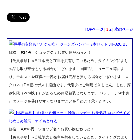
TOPページ
|
1
2
|
次のページ
厚手の衣類もぐんぐん乾く ジーンズハンガー 2本セット JH-02C BL
価格：
924円
ショップ名：お買い物だねっと！
【免責事項】 ※自社販売と在庫を共有しているため、タイミングにより
欠品お取り寄せとなる場合がございます。 ※商品リニューアル等によ
り、テキストや画像の一部がお届け商品と異なる場合がございます。 ※
クロネコDM便はポスト投函です。代引きはご利用できません。また、厚
さ制限（2cm以下）があるため簡易包装となります。 パッケージや中身
がダメージを受けやすくなりますことを予めご了承ください。
【送料無料】 お得な５個セット 除湿ハンガー お天気君 ロングサイズ
じめじめ解消ニオイもとれる
価格：
4,898円
ショップ名：お買い物だねっと！
【免責事項】 ※自社販売と在庫を共有しているため、タイミングにより