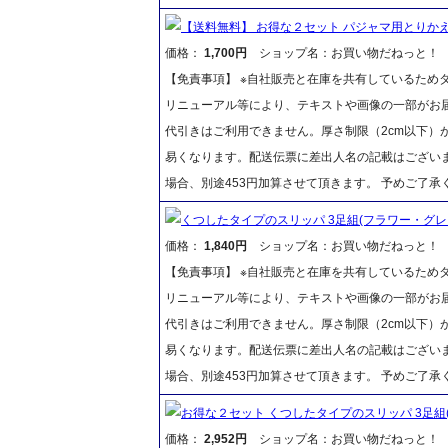
【送料無料】 お得な２セット パジャマ用とりかえ
価格：
1,700円
ショップ名：お買い物だねっと！
【免責事項】 ※自社販売と在庫を共有しているため
リニューアル等により、テキストや画像の一部がお届
代引きはご利用できません。厚さ制限（2cm以下）
易くなります。配送伝票に差出人名の記載はございま
場合、別途453円加算させて頂きます。 予めご了承
くつしたタイプのスリッパ 3足組(フラワー・グレ
価格：
1,840円
ショップ名：お買い物だねっと！
【免責事項】 ※自社販売と在庫を共有しているため
リニューアル等により、テキストや画像の一部がお届
代引きはご利用できません。厚さ制限（2cm以下）
易くなります。配送伝票に差出人名の記載はございま
場合、別途453円加算させて頂きます。 予めご了承
お得な２セット くつしたタイプのスリッパ 3足組
価格：
2,952円
ショップ名：お買い物だねっと！