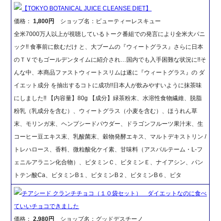
【TOKYO BOTANICAL JUICE CLEANSE DIET】
価格：
1,800円
ショップ名：ビューティーレスキュー
全米7000万人以上が視聴しているトーク番組での発言により全米大パニ
ック!! 食事前に飲むだけ と、大ブームの『ウィートグラス』さらに日本
のＴＶでもゴールデンタイムに紹介され…国内でも入手困難な状況に!!そ
んな中、本商品ファストウィートスリムは遂に『ウィートグラス』の ダ
イエット成分 を抽出するコトに成功!!日本人が飲みやすいように抹茶味
にしました!! 【内容量】80g 【成分】緑茶粉末、水溶性食物繊維、脱脂
粉乳（乳成分を含む）、ウィートグラス（小麦を含む）、ほうれん草
末、モリンガ末、ヘンプシードパウダー、ドラゴンフルーツ果汁末、生
コーヒー豆エキス末、乳酸菌末、穀物発酵エキス、マルトデキストリン /
トレハロース、香料、微粒酸化ケイ素、甘味料（アスパルテーム・L-フ
ェニルアラニン化合物）、ビタミンＣ、ビタミンＥ、ナイアシン、パン
トテン酸Ca、ビタミンB１、ビタミンB２、ビタミンB６、ビタ
チアシード クランチチョコ（１０袋セット） ダイエットなのに食べ
ていいチョコできました
価格：
2,980円
ショップ名：グッドデスチーノ