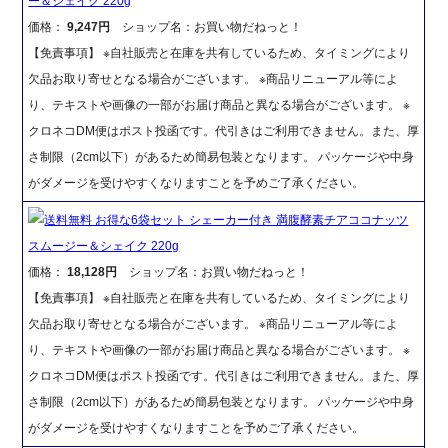
ー＆シェイク 220g
価格：
9,247円
ショップ名：お買い物だねっと！
【免責事項】 ※自社販売と在庫を共有しているため、タイミングにより
欠品お取り寄せとなる場合がございます。 ※商品リニューアル等によ
り、テキストや画像の一部がお届け商品と異なる場合がございます。 ※
クロネコDM便はポスト投函です。代引きはご利用できません。また、厚
さ制限（2cm以下）があるため簡易包装となります。 パッケージや中身
がダメージを受けやすくなりますことを予めご了承ください。
送料無料 お得な6袋セット シェーカー付き 満腹酵素チアココナッツ
スムージー＆シェイク 220g
価格：
18,128円
ショップ名：お買い物だねっと！
【免責事項】 ※自社販売と在庫を共有しているため、タイミングにより
欠品お取り寄せとなる場合がございます。 ※商品リニューアル等によ
り、テキストや画像の一部がお届け商品と異なる場合がございます。 ※
クロネコDM便はポスト投函です。代引きはご利用できません。また、厚
さ制限（2cm以下）があるため簡易包装となります。 パッケージや中身
がダメージを受けやすくなりますことを予めご了承ください。