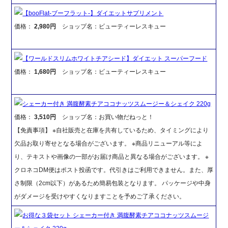
【booFlat-ブーフラット-】ダイエットサプリメント
価格：
2,980円
ショップ名：ビューティーレスキュー
【ワールドスリムホワイトチアシード】ダイエット スーパーフード
価格：
1,680円
ショップ名：ビューティーレスキュー
シェーカー付き 満腹酵素チアココナッツスムージー＆シェイク 220g
価格：
3,510円
ショップ名：お買い物だねっと！
【免責事項】 ※自社販売と在庫を共有しているため、タイミングにより
欠品お取り寄せとなる場合がございます。 ※商品リニューアル等によ
り、テキストや画像の一部がお届け商品と異なる場合がございます。 ※
クロネコDM便はポスト投函です。代引きはご利用できません。また、厚
さ制限（2cm以下）があるため簡易包装となります。 パッケージや中身
がダメージを受けやすくなりますことを予めご了承ください。
お得な３袋セット シェーカー付き 満腹酵素チアココナッツスムージ