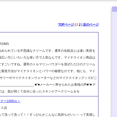
TOPページ
|
1
2
|
次のページ
OMS
込められている不思議なクリームです。通常の化粧品とは違い美容を
幅広い方にいろいろな使い方で人気なんです。マイナスイオン商品は
てすごいですね。通常のトルマリンパウダーを混ぜただけのクリーム
た製造方法がマイナスイオンとパワーの秘密なのです。他にも、マイ
セサリーやマイナスイオンウォーターなどのマイナスイオングッズがご
______________________ ■*■メーカーへ寄せられたお客様の声■*■ デ
では、肌が弱くて自分に合ったスキンケアークリームをを
ナー1000ｍｌ
クス店
って洗って洗って！！すっぴんがこんなに気持ちがいい～って実感し