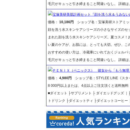
毛穴がキュっと引き締まること間違いなし。 詳細
宝塚美研美肌計画セット『顔を洗う水＆うみない
価格：
10,186円
ショップ名：宝塚美研ストアミッ
顔を洗う水スキンケアシリーズの小さなサイズのセ
まれた顔を洗う水スキンケアシリーズ。夏コスメ！
い夏のケアが、お肌には、とっても大切。ぜひ、この
おすすめの使い方は、冷蔵庫にいれておくジェルパッ
毛穴がキュっと引き締まること間違いなし。 詳細
ＰＥＮＩＸ（ペニックス） 彼女から「もう無理
価格：
4,980円
ショップ名：STYLEE LINE《ス
8 000円以上または、4点以上ご注文頂くと送料無
■ダイエット ├サプリメント ├ ダイエッドグッズ 
トドリンク ├ダイエットティ ├ダイエットコーヒー 