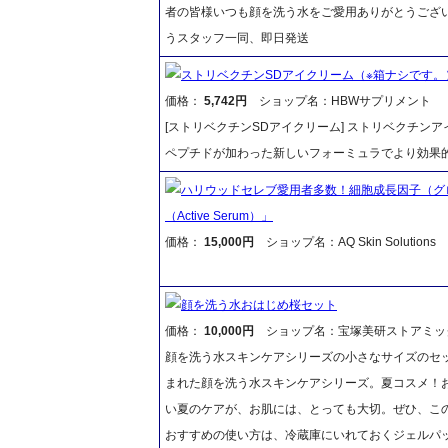
者の皆様いつも顔を洗う水をご愛用ありがとうござ
うスタッフ一同、即日発送
ストリベクチンSDアイクリーム（※箱ナシです。
価格：
5,742円
ショップ名：HBWサプリメント
[ストリベクチンSDアイクリーム] ストリベクチン
ペプチドが加わった新しいフォーミュラでより効果
ハリウッドセレブ愛用者多数！細胞成長因子（グ
（Active Serum）」
価格：
15,000円
ショップ名：AQ Skin Solutions
顔を洗う水おはじめ桜セット
価格：
10,000円
ショップ名：宝塚美研ストアミッ
顔を洗う水スキンケアシリーズの小さなサイズのセ
まれた顔を洗う水スキンケアシリーズ。夏コスメ！
い夏のケアが、お肌には、とっても大切。ぜひ、この
おすすめの使い方は、冷蔵庫にいれておくジェルパッ