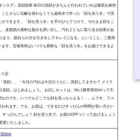
キンケア』洗顔効果 毎日の洗顔がきちんと行われていれば素肌を維持
、ことさらに石鹸を使わなくても超純水で作った「顔を洗う水」で洗
とができます。「顔を洗う水」を手のひらでうけて、そのまま顔をこ
し、皮脂肌の過剰な脂分を誘い出し、汚れとともに取り去る効果があ
 つまり、肌自らの力を引き出してキレイになる、ということ。ご愛用
います。宝塚美研はいつでも新鮮な『顔を洗う水』をお届けできるよ
クス店
は「洗顔」、「今日の汚れは今日のうちに」洗顔してますか？ メイク
洗顔」はじめましょう。 お試しセットは、No.1携帯用30mlって不
用なのです。いつでもどこでも顔を洗っちゃえる！、、んです。ファ
言われます。でも、お肌は、できるだけすッぴんの時間が長い方がい
、すっぴんでしょ？ 顔を洗う水で、お肌のOFFつくってあげましょう
個に変更いたしました。
00ml