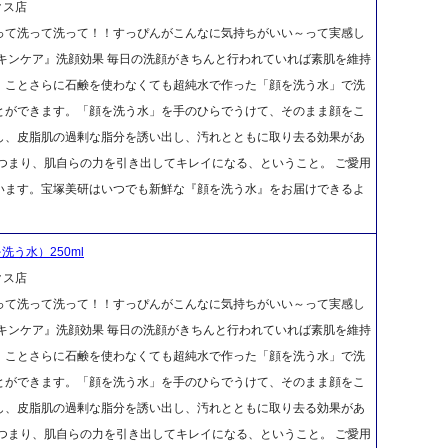
クス店
って洗って洗って！！すっぴんがこんなに気持ちがいい～って実感し
キンケア』洗顔効果 毎日の洗顔がきちんと行われていれば素肌を維持
、ことさらに石鹸を使わなくても超純水で作った「顔を洗う水」で洗
とができます。「顔を洗う水」を手のひらでうけて、そのまま顔をこ
し、皮脂肌の過剰な脂分を誘い出し、汚れとともに取り去る効果があ
つまり、肌自らの力を引き出してキレイになる、ということ。 ご愛用
います。宝塚美研はいつでも新鮮な『顔を洗う水』をお届けできるよ
洗う水）250ml
クス店
って洗って洗って！！すっぴんがこんなに気持ちがいい～って実感し
キンケア』洗顔効果 毎日の洗顔がきちんと行われていれば素肌を維持
、ことさらに石鹸を使わなくても超純水で作った「顔を洗う水」で洗
とができます。「顔を洗う水」を手のひらでうけて、そのまま顔をこ
し、皮脂肌の過剰な脂分を誘い出し、汚れとともに取り去る効果があ
つまり、肌自らの力を引き出してキレイになる、ということ。 ご愛用