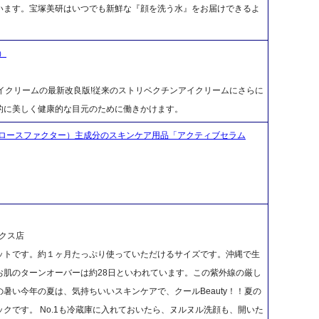
います。宝塚美研はいつでも新鮮な『顔を洗う水』をお届けできるよ
）
アイクリームの最新改良版!従来のストリベクチンアイクリームにさらに
的に美しく健康的な目元のために働きかけます。
ロースファクター）主成分のスキンケア用品「アクティブセラム
クス店
ットです。約１ヶ月たっぷり使っていただけるサイズです。沖縄で生
お肌のターンオーバーは約28日といわれています。この紫外線の厳し
暑い今年の夏は、気持ちいいスキンケアで、クールBeauty！！夏の
クです。 No.1も冷蔵庫に入れておいたら、ヌルヌル洗顔も、開いた