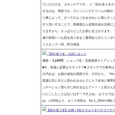
ていただける、スキンケアです。 ☆『顔を洗う水ス
するのは、簡単です。クレンジングクリームの類や
う事によって、すべてのよごれをきれいに落とすこ
すり洗いすることで、乾燥肌なら皮脂分泌を活発に
りますから、さっぱりとしたお肌に仕上がります。
者の皆様いつも顔を洗う水をご愛用ありがとうござ
うスタッフ一同、即日発送、
「顔を洗う水」お試しセット
価格：
1,100円
ショップ名：宝塚美研ストアミッ
■今、私達に必要なスキンケア■ スキンケアの基本
の汚れは、お肌の老化の原因です。今日から、「No.1
思議な言い方だと思われませんでした？本当に携帯
ンデーション塗らずに外出るなんてー！！と皆さん
いにこしたことはないはず！ですよね。 おうちでは
ね。※10/06より、セット内容を、No.1_30ml×4
【顔を洗う水】お得！No.1 ウォータークリーナー5