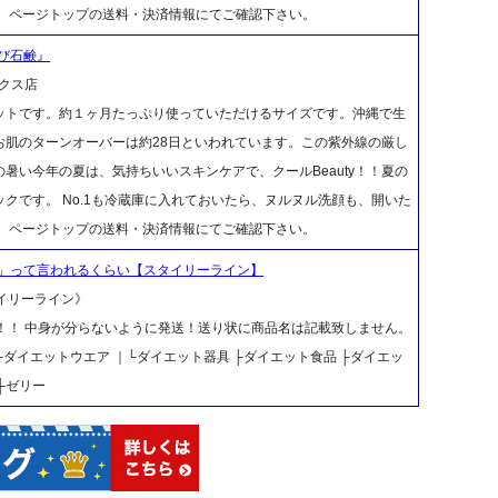
は、ページトップの送料・決済情報にてご確認下さい。
び石鹸』
クス店
ットです。約１ヶ月たっぷり使っていただけるサイズです。沖縄で生
お肌のターンオーバーは約28日といわれています。この紫外線の厳し
暑い今年の夏は、気持ちいいスキンケアで、クールBeauty！！夏の
クです。 No.1も冷蔵庫に入れておいたら、ヌルヌル洗顔も、開いた
は、ページトップの送料・決済情報にてご確認下さい。
」って言われるくらい【スタイリーライン】
タイリーライン》
料！！ 中身が分らないように発送！送り状に商品名は記載致しません。
｜├ダイエットウエア ｜└ダイエット器具 ├ダイエット食品 ├ダイエッ
├ゼリー