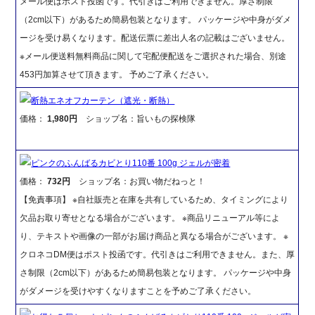
メール便はポスト投函です。代引きはご利用できません。厚さ制限
（2cm以下）があるため簡易包装となります。 パッケージや中身がダメ
ージを受け易くなります。配送伝票に差出人名の記載はございません。
※メール便送料無料商品に関して宅配便配送をご選択された場合、別途
453円加算させて頂きます。 予めご了承ください。
断熱エネオフカーテン（遮光・断熱）
価格：
1,980円
ショップ名：旨いもの探検隊
ピンクのふんばるカビとり110番 100g ジェルが密着
価格：
732円
ショップ名：お買い物だねっと！
【免責事項】 ※自社販売と在庫を共有しているため、タイミングにより
欠品お取り寄せとなる場合がございます。 ※商品リニューアル等によ
り、テキストや画像の一部がお届け商品と異なる場合がございます。 ※
クロネコDM便はポスト投函です。代引きはご利用できません。また、厚
さ制限（2cm以下）があるため簡易包装となります。 パッケージや中身
がダメージを受けやすくなりますことを予めご了承ください。