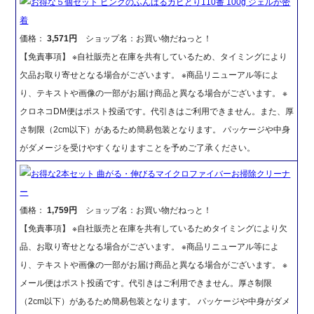
お得な５個セット ピンクのふんばるカビとり110番 100g ジェルが密
着
価格：
3,571円
ショップ名：お買い物だねっと！
【免責事項】 ※自社販売と在庫を共有しているため、タイミングにより
欠品お取り寄せとなる場合がございます。 ※商品リニューアル等によ
り、テキストや画像の一部がお届け商品と異なる場合がございます。 ※
クロネコDM便はポスト投函です。代引きはご利用できません。また、厚
さ制限（2cm以下）があるため簡易包装となります。 パッケージや中身
がダメージを受けやすくなりますことを予めご了承ください。
お得な2本セット 曲がる・伸びるマイクロファイバーお掃除クリーナ
ー
価格：
1,759円
ショップ名：お買い物だねっと！
【免責事項】 ※自社販売と在庫を共有しているためタイミングにより欠
品、お取り寄せとなる場合がございます。 ※商品リニューアル等によ
り、テキストや画像の一部がお届け商品と異なる場合がございます。 ※
メール便はポスト投函です。代引きはご利用できません。厚さ制限
（2cm以下）があるため簡易包装となります。 パッケージや中身がダメ