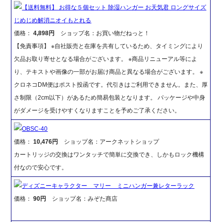
【送料無料】 お得な５個セット 除湿ハンガー お天気君 ロングサイズ
じめじめ解消ニオイもとれる
価格：
4,898円
ショップ名：お買い物だねっと！
【免責事項】 ※自社販売と在庫を共有しているため、タイミングにより
欠品お取り寄せとなる場合がございます。 ※商品リニューアル等によ
り、テキストや画像の一部がお届け商品と異なる場合がございます。 ※
クロネコDM便はポスト投函です。代引きはご利用できません。また、厚
さ制限（2cm以下）があるため簡易包装となります。 パッケージや中身
がダメージを受けやすくなりますことを予めご了承ください。
OBSC-40
価格：
10,476円
ショップ名：アークネットショップ
カートリッジの交換はワンタッチで簡単に交換でき、しかもロック機構
付なので安心です。
ディズニーキャラクター マリー ミニハンガー兼レターラック
価格：
90円
ショップ名：みぞた商店