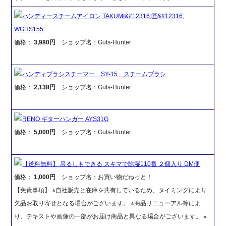
ハンディースチームアイロン TAKUMI&#12316;匠&#12316;
WGHS155
価格：
3,980円
ショップ名：Guts-Hunter
ハンディブラシスチーマー SY-15 スチームブラシ
価格：
2,138円
ショップ名：Guts-Hunter
RENO ギターハンガー AYS31G
価格：
5,000円
ショップ名：Guts-Hunter
【送料無料】 吊るしもできる スキマで除湿110番 ２個入り DM便
価格：
1,000円
ショップ名：お買い物だねっと！
【免責事項】 ※自社販売と在庫を共有しているため、タイミングにより
欠品お取り寄せとなる場合がございます。 ※商品リニューアル等によ
り、テキストや画像の一部がお届け商品と異なる場合がございます。 ※