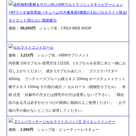
送料無料/業務＆サロン向け40Kウルトラソニックキャビテーション
+RFラジオ波高周波バキューム付き痩身器5種類が1台に/セルライト除去/
ダイエット/切らない脂肪吸引
価格：
98,000円
ショップ名：CREA WEB SHOP
セルライトコントロール
価格：
3,222円
ショップ名：HBWサプリメント
内容量 100カプセル 使用方法 1日2回、1カプセルを目安に水と一緒にお
召し上がりください。 成分 1カプセルあたり： ゴツコラパウダー
400mg ブッチャーズブルーム根エキス 200mg ホースチェストナット
種子エキス 150mg その他の成分 ／ セルロース（植物性カプセル）、米
粉 注意 ・妊娠中の方または授乳中の方は使用しないで下さい。 ・既往
症のある方は必ずかかりつけの医師に相談の上ご使用ください。 ・お子
様の手の届かないところに保管してください。
【リンパマッサージセルライトスパッツ】ダイエットインナー
価格：
2,980円
ショップ名：ビューティーレスキュー