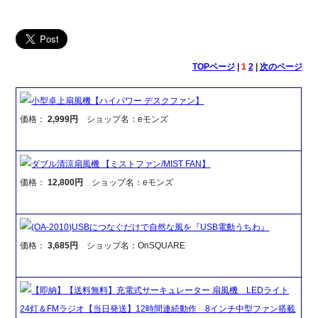
TOPページ
|
1
2
|
次のページ
小型卓上扇風機【ハイパワー デスクファン】
価格：
2,999円
ショップ名：eモンズ
ダブル清涼扇風機 【ミストファン/MIST FAN】
価格：
12,800円
ショップ名：eモンズ
(OA-2010)USBにつなぐだけで自然な風を『USB電動うちわ』
価格：
3,685円
ショップ名：OnSQUARE
【即納】【送料無料】充電式サーキュレーター 扇風機 LEDライト
24灯＆FMラジオ【当日発送】12時間連続動作 8インチ中型ファン搭載