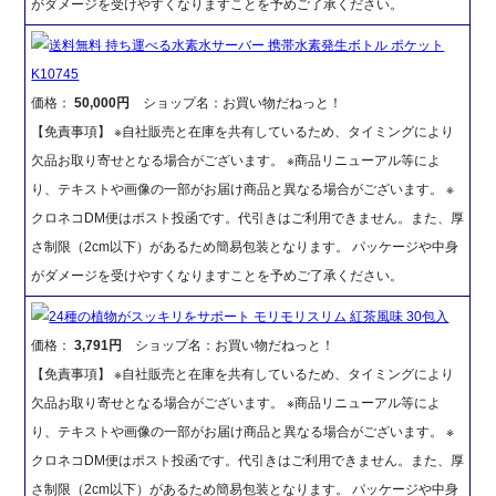
がダメージを受けやすくなりますことを予めご了承ください。
送料無料 持ち運べる水素水サーバー 携帯水素発生ボトル ポケット
K10745
価格：
50,000円
ショップ名：お買い物だねっと！
【免責事項】 ※自社販売と在庫を共有しているため、タイミングにより
欠品お取り寄せとなる場合がございます。 ※商品リニューアル等によ
り、テキストや画像の一部がお届け商品と異なる場合がございます。 ※
クロネコDM便はポスト投函です。代引きはご利用できません。また、厚
さ制限（2cm以下）があるため簡易包装となります。 パッケージや中身
がダメージを受けやすくなりますことを予めご了承ください。
24種の植物がスッキリをサポート モリモリスリム 紅茶風味 30包入
価格：
3,791円
ショップ名：お買い物だねっと！
【免責事項】 ※自社販売と在庫を共有しているため、タイミングにより
欠品お取り寄せとなる場合がございます。 ※商品リニューアル等によ
り、テキストや画像の一部がお届け商品と異なる場合がございます。 ※
クロネコDM便はポスト投函です。代引きはご利用できません。また、厚
さ制限（2cm以下）があるため簡易包装となります。 パッケージや中身