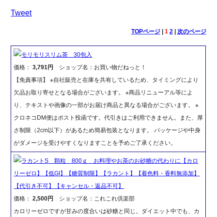
Tweet
TOPページ
|
1
2
|
次のページ
モリモリスリム茶 30包入
価格：
3,791円
ショップ名：お買い物だねっと！
【免責事項】 ※自社販売と在庫を共有しているため、タイミングにより
欠品お取り寄せとなる場合がございます。 ※商品リニューアル等によ
り、テキストや画像の一部がお届け商品と異なる場合がございます。 ※
クロネコDM便はポスト投函です。代引きはご利用できません。また、厚
さ制限（2cm以下）があるため簡易包装となります。 パッケージや中身
がダメージを受けやすくなりますことを予めご了承ください。
ラカントS 顆粒 800ｇ お料理やお茶のお砂糖の代わりに【カロ
リーゼロ】【低GI】【糖質制限】【ラカント】【着色料・香料無添加】
【代引き不可】【キャンセル・返品不可】
価格：
2,500円
ショップ名：これこれ倶楽部
カロリーゼロですが甘みの度合いは砂糖と同じ。ダイエット中でも、カ