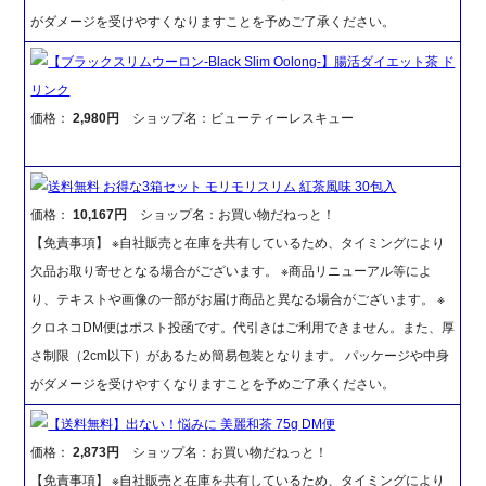
がダメージを受けやすくなりますことを予めご了承ください。
【ブラックスリムウーロン-Black Slim Oolong-】腸活ダイエット茶 ド
リンク
価格：
2,980円
ショップ名：ビューティーレスキュー
送料無料 お得な3箱セット モリモリスリム 紅茶風味 30包入
価格：
10,167円
ショップ名：お買い物だねっと！
【免責事項】 ※自社販売と在庫を共有しているため、タイミングにより
欠品お取り寄せとなる場合がございます。 ※商品リニューアル等によ
り、テキストや画像の一部がお届け商品と異なる場合がございます。 ※
クロネコDM便はポスト投函です。代引きはご利用できません。また、厚
さ制限（2cm以下）があるため簡易包装となります。 パッケージや中身
がダメージを受けやすくなりますことを予めご了承ください。
【送料無料】出ない！悩みに 美麗和茶 75g DM便
価格：
2,873円
ショップ名：お買い物だねっと！
【免責事項】 ※自社販売と在庫を共有しているため、タイミングにより