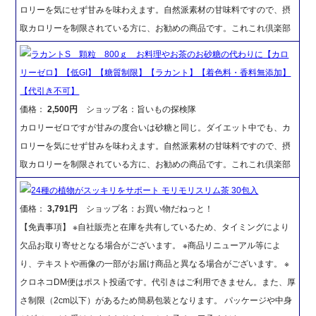
ロリーを気にせず甘みを味わえます。自然派素材の甘味料ですので、摂
取カロリーを制限されている方に、お勧めの商品です。これこれ倶楽部
ラカントS 顆粒 800ｇ お料理やお茶のお砂糖の代わりに【カロ
リーゼロ】【低GI】【糖質制限】【ラカント】【着色料・香料無添加】
【代引き不可】
価格：
2,500円
ショップ名：旨いもの探検隊
カロリーゼロですが甘みの度合いは砂糖と同じ。ダイエット中でも、カ
ロリーを気にせず甘みを味わえます。自然派素材の甘味料ですので、摂
取カロリーを制限されている方に、お勧めの商品です。これこれ倶楽部
24種の植物がスッキリをサポート モリモリスリム茶 30包入
価格：
3,791円
ショップ名：お買い物だねっと！
【免責事項】 ※自社販売と在庫を共有しているため、タイミングにより
欠品お取り寄せとなる場合がございます。 ※商品リニューアル等によ
り、テキストや画像の一部がお届け商品と異なる場合がございます。 ※
クロネコDM便はポスト投函です。代引きはご利用できません。また、厚
さ制限（2cm以下）があるため簡易包装となります。 パッケージや中身