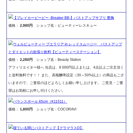
【ブレイカービービー -Breaker BB-】バストアップサプリ 豊胸
価格：
2,980円
ショップ名：ビューティーレスキュー
ウェルビューティー プエラリア in レッドスムージー バストアップ
とダイエットの欲張り飲料【ビューティーステーション】
価格：
2,280円
ショップ名：Beauty Station
アフィリエイター様へ 当店は、8 000円以上または、4点以上ご注文頂く
と送料無料です！！ また、高報酬率設定（30～50%以上）の商品もござ
いますので、ご査収のほどよろしくお願い申し上げます。 ご意見・ご要
望はお気軽にお申し付けください。
バランスボール 65cm（K11511）
価格：
1,800円
ショップ名：COCORAVI
寝ている間にバストアップ【グラマラスD】