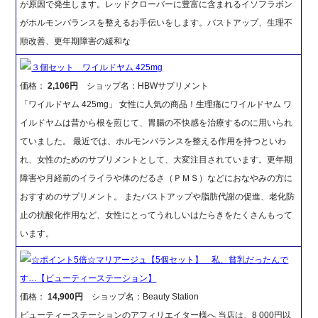
が原因で発生します。レッドクローバーに豊富に含まれるイソフラボン
がホルモンバランスを整えるお手伝いをします。バストアップ、生理不
順改善、更年期障害の緩和な
３個セット ワイルドヤム 425mg
価格：
2,106円
ショップ名：HBWサプリメント
「ワイルドヤム 425mg」 女性に人気の商品！生理痛にワイルドヤム ワ
イルドヤムは昔から根を煎じて、胃腸の不快感を治療するのに用いられ
ていました。 最近では、ホルモンバランスを整える作用を持つといわ
れ、女性のためのサプリメントとして、大変注目されています。更年期
障害や月経前のイライラや体のだるさ（ＰＭＳ）などにおなやみの方に
おすすめのサプリメント。 またバストアップや脂肪代謝の促進、老化防
止の抗酸化作用など、女性にとってうれしいはたらきをたくさんもって
います。
☆ポイント5倍☆マリアージュ【5個セット】 私、貧乳だったんで
す…【ビューティーステーション】
価格：
14,900円
ショップ名：Beauty Station
ビューティーステーションのアフィリエイター様へ 当店は、8 000円以