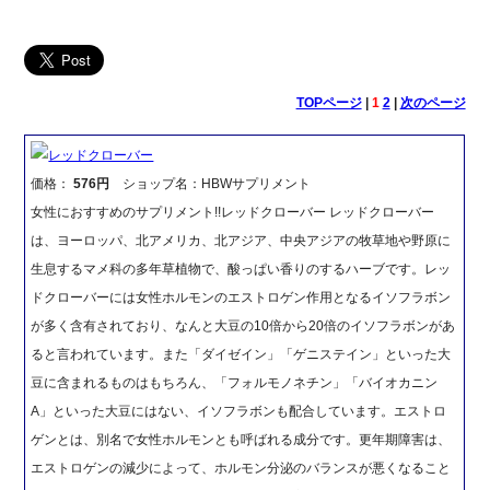
TOPページ
|
1
2
|
次のページ
レッドクローバー
価格：
576円
ショップ名：HBWサプリメント
女性におすすめのサプリメント!!レッドクローバー レッドクローバー
は、ヨーロッパ、北アメリカ、北アジア、中央アジアの牧草地や野原に
生息するマメ科の多年草植物で、酸っぱい香りのするハーブです。レッ
ドクローバーには女性ホルモンのエストロゲン作用となるイソフラボン
が多く含有されており、なんと大豆の10倍から20倍のイソフラボンがあ
ると言われています。また「ダイゼイン」「ゲニステイン」といった大
豆に含まれるものはもちろん、「フォルモノネチン」「バイオカニン
A」といった大豆にはない、イソフラボンも配合しています。エストロ
ゲンとは、別名で女性ホルモンとも呼ばれる成分です。更年期障害は、
エストロゲンの減少によって、ホルモン分泌のバランスが悪くなること