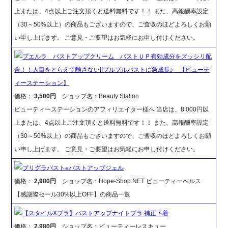
上または、4点以上ご注文頂くと送料無料です！！ また、高報酬率設定
（30～50%以上）の商品もございますので、ご査収のほどよろしくお願
い申し上げます。 ご意見・ご要望はお気軽にお申し付けください。
プエルラ バストアップクリーム バストＵＰ有効成分をズッシリ配
合！！人目をとらえて離さない!!プルプルバストに急成長♪ 【ビューテ
ィーステーション】
価格：
3,500円
ショップ名：Beauty Station
ビューティーステーションのアフィリエイター様へ 当店は、8 000円以
上または、4点以上ご注文頂くと送料無料です！！ また、高報酬率設定
（30～50%以上）の商品もございますので、ご査収のほどよろしくお願
い申し上げます。 ご意見・ご要望はお気軽にお申し付けください。
プリグラバスト※バストアップジェル
価格：
2,980円
ショップ名：Hope-Shop.NET ビューティーヘルス
【感謝際セール30%以上OFF】の商品一覧
【スタイルXブラ】バストアップナイトブラ 補正下着
価格：
2,980円
ショップ名：ビューティーレスキュー