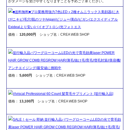
がダメージを受けやすくなりますことを予めご了承ください。
■送料無料■プロ業務用強力7色LED＋2種オムニラックス美顔器/にき
び/ニキビ/毛穴/肌のツヤ/vigan/ビジュー/美白/ビガン/エクスイディアル
Exidealより安い/バイオプトロン/光フォトエス
価格：
120,000円
ショップ名：CREA WEB SHOP
並行輸入品パワーグローコームLEDの光で育毛効果laser POWER
HAIR GROW COMB REGROW HAIR/薄毛/抜け毛/育毛/増毛対策//美容機/
アンチエイジング/最安値に挑戦中
価格：
5,600円
ショップ名：CREA WEB SHOP
Viviscal Professional 60 Count 髪育毛サプリメント [並行輸入品]
価格：
13,100円
ショップ名：CREA WEB SHOP
SALE！セール 即納 並行輸入品パワーグローコームLEDの光で育毛効
果laser POWER HAIR GROW COMB REGROW HAIR/薄毛/抜け毛/育毛/