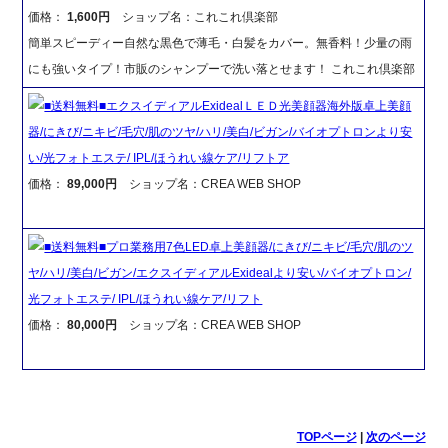
価格：
1,600円
ショップ名：これこれ倶楽部
簡単スピーディー自然な黒色で薄毛・白髪をカバー。無香料！少量の雨
にも強いタイプ！市販のシャンプーで洗い落とせます！ これこれ倶楽部
■送料無料■エクスイディアルExidealＬＥＤ光美顔器海外版卓上美顔
器/にきび/ニキビ/毛穴/肌のツヤ/ハリ/美白/ビガン/バイオプトロンより安
い/光フォトエステ/ IPL/ほうれい線ケア/リフトア
価格：
89,000円
ショップ名：CREA WEB SHOP
■送料無料■プロ業務用7色LED卓上美顔器/にきび/ニキビ/毛穴/肌のツ
ヤ/ハリ/美白/ビガン/エクスイディアルExidealより安い/バイオプトロン/
光フォトエステ/ IPL/ほうれい線ケア/リフト
価格：
80,000円
ショップ名：CREA WEB SHOP
TOPページ
|
次のページ