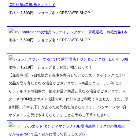
増毛対策//美容機/アンチエイ
価格：
2,593円
ショップ名：CREA WEB SHOP
DS Laboratories女性用ヘアエイジングケアー育毛増毛 薄毛対策1本
価格：
6,500円
ショップ名：CREA WEB SHOP
シュッとスプレーするだけで瞬間増毛！ワンタッチグローEX+4 60g
価格：
1,219円
ショップ名：お買い物だねっと！
【免責事項】 ※自社販売と在庫を共有しているため、タイミングにより
欠品お取り寄せとなる場合がございます。 ※商品リニューアル等によ
り、テキストや画像の一部がお届け商品と異なる場合がございます。 ※
クロネコDM便はポスト投函です。代引きはご利用できません。また、厚
さ制限（2cm以下）があるため簡易包装となります。 パッケージや中身
がダメージを受けやすくなりますことを予めご了承ください。
ヘアーシルエット ダンディマジック / 3D増毛感覚！ミクロの微粉末
がからみついて黒く豊かに増えて見えるスプレー