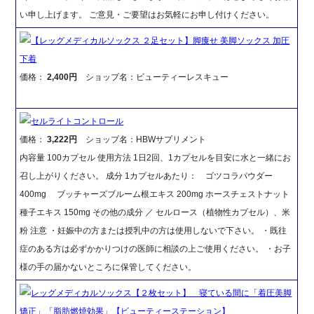
い申し上げます。 ご意見・ご要望はお気軽にお申し付けください。
【レッグメディカルソックス ２足セット】脚痩せ 美脚ソックス 加圧
下着
価格：
2,400円
ショップ名：ビューティーレスキュー
セルライトコントロール
価格：
3,222円
ショップ名：HBWサプリメント
内容量 100カプセル 使用方法 1日2回、1カプセルを目安に水と一緒にお
召し上がりください。 成分 1カプセルあたり： ゴツコラパウダー
400mg ブッチャーズブルーム根エキス 200mg ホースチェストナット
種子エキス 150mg その他の成分 ／ セルロース（植物性カプセル）、米
粉 注意 ・妊娠中の方または授乳中の方は使用しないで下さい。 ・既往
症のある方は必ずかかりつけの医師に相談の上ご使用ください。 ・お子
様の手の届かないところに保管してください。
レッグメディカルソックス【２枚セット】 寝ている間に「着圧美脚
矯正」「脂肪燃焼効果」【ビューティーステーション】