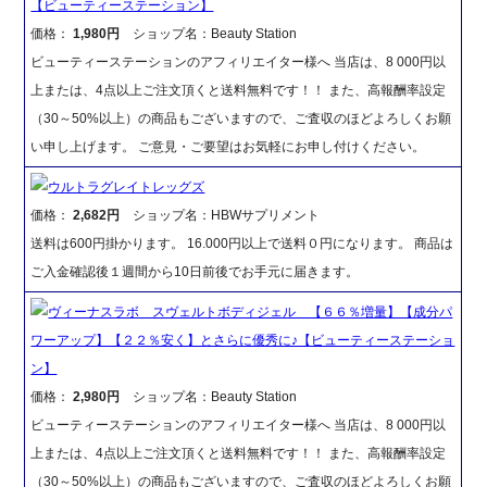
【ビューティーステーション】
価格：
1,980円
ショップ名：Beauty Station
ビューティーステーションのアフィリエイター様へ 当店は、8 000円以
上または、4点以上ご注文頂くと送料無料です！！ また、高報酬率設定
（30～50%以上）の商品もございますので、ご査収のほどよろしくお願
い申し上げます。 ご意見・ご要望はお気軽にお申し付けください。
ウルトラグレイトレッグズ
価格：
2,682円
ショップ名：HBWサプリメント
送料は600円掛かります。 16.000円以上で送料０円になります。 商品は
ご入金確認後１週間から10日前後でお手元に届きます。
ヴィーナスラボ スヴェルトボディジェル 【６６％増量】【成分パ
ワーアップ】【２２％安く】とさらに優秀に♪【ビューティーステーショ
ン】
価格：
2,980円
ショップ名：Beauty Station
ビューティーステーションのアフィリエイター様へ 当店は、8 000円以
上または、4点以上ご注文頂くと送料無料です！！ また、高報酬率設定
（30～50%以上）の商品もございますので、ご査収のほどよろしくお願