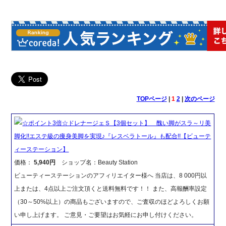
TOPページ
|
1
2
|
次のページ
☆ポイント3倍☆ドレナージェＳ【3個セット】 醜い脚がスラ～リ美
脚化!!エステ級の痩身美脚を実現♪『レスベラトール』も配合!!【ビューテ
ィーステーション】
価格：
5,940円
ショップ名：Beauty Station
ビューティーステーションのアフィリエイター様へ 当店は、8 000円以
上または、4点以上ご注文頂くと送料無料です！！ また、高報酬率設定
（30～50%以上）の商品もございますので、ご査収のほどよろしくお願
い申し上げます。 ご意見・ご要望はお気軽にお申し付けください。