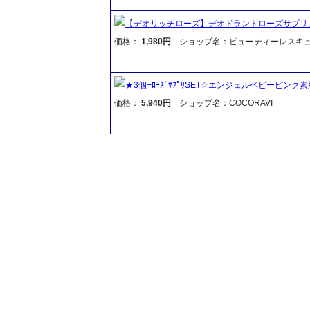
【デオリッチローズ】デオドラントローズサプリ
価格：
1,980円
ショップ名：ビューティーレスキ
★3個+ﾛｰｽﾞｻﾌﾟﾘSET☆エンジェルベビーピンク素肌ソープ 
価格：
5,940円
ショップ名：COCORAVI