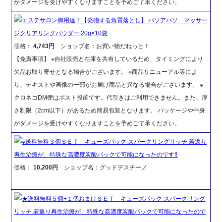
がダメージを受けやすくなりますことを予めご了承ください。
エステサロン御用達！【発砲する角質落とし】 パソアパソ マッサー
ジクリアリングパウダー 20g×10袋
価格：
4,743円
ショップ名：お買い物だねっと！
【免責事項】 ※自社販売と在庫を共有しているため、タイミングにより
欠品お取り寄せとなる場合がございます。 ※商品リニューアル等によ
り、テキストや画像の一部がお届け商品と異なる場合がございます。 ※
クロネコDM便はポスト投函です。代引きはご利用できません。また、厚
さ制限（2cm以下）があるため簡易包装となります。 パッケージや中身
がダメージを受けやすくなりますことを予めご了承ください。
※送料無料３個ＳＥＴ キューズパック スパークリングリッチ 若返り
再生治療が、特殊な高濃度炭酸パックで可能になったのです!!
価格：
10,200円
ショップ名：グッドデスチーノ
★送料無料５個+１個おまけＳＥＴ キューズパック スパークリング
リッチ 若返り再生治療が、特殊な高濃度炭酸パックで可能になったので