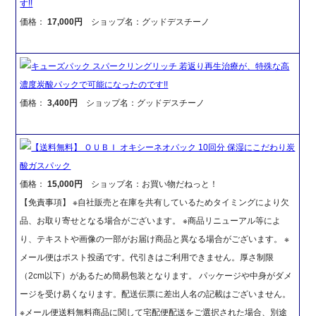
す!!
価格：
17,000円
ショップ名：グッドデスチーノ
キューズパック スパークリングリッチ 若返り再生治療が、特殊な高
濃度炭酸パックで可能になったのです!!
価格：
3,400円
ショップ名：グッドデスチーノ
【送料無料】 ＯＵＢＩ オキシーネオパック 10回分 保湿にこだわり炭
酸ガスパック
価格：
15,000円
ショップ名：お買い物だねっと！
【免責事項】 ※自社販売と在庫を共有しているためタイミングにより欠
品、お取り寄せとなる場合がございます。 ※商品リニューアル等によ
り、テキストや画像の一部がお届け商品と異なる場合がございます。 ※
メール便はポスト投函です。代引きはご利用できません。厚さ制限
（2cm以下）があるため簡易包装となります。 パッケージや中身がダメ
ージを受け易くなります。配送伝票に差出人名の記載はございません。
※メール便送料無料商品に関して宅配便配送をご選択された場合、別途