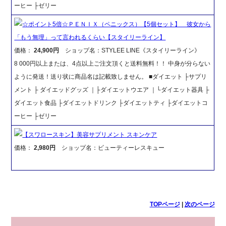
ーヒー ├ゼリー
☆ポイント5倍☆ＰＥＮＩＸ（ペニックス）【5個セット】 彼女から
「もう無理」って言われるくらい【スタイリーライン】
価格：
24,900円
ショップ名：STYLEE LINE《スタイリーライン》
8 000円以上または、4点以上ご注文頂くと送料無料！！ 中身が分らない
ように発送！送り状に商品名は記載致しません。 ■ダイエット ├サプリ
メント ├ ダイエッドグッズ ｜├ダイエットウエア ｜└ダイエット器具 ├
ダイエット食品 ├ダイエットドリンク ├ダイエットティ ├ダイエットコ
ーヒー ├ゼリー
【スワロースキン】美容サプリメント スキンケア
価格：
2,980円
ショップ名：ビューティーレスキュー
TOPページ
|
次のページ