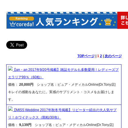
TOPページ
|
1
2
|
次のページ
【an・an 2017年9/20号掲載】雑誌モデルも多数愛用！レディーズプ
エラリア99％（60粒）
価格：
20,000円
ショップ名：ピュア・メディカルOnline[Dr.Tony店]
キレイの感動をあなたに。実感のサプリメント・コスメをお届けしま
す。
【MISS Wedding 2017年秋冬号掲載】リピーター続出の大人気サプ
リ！ホワイテックス（顆粒/30包）
価格：
9,139円
ショップ名：ピュア・メディカルOnline[Dr.Tony店]