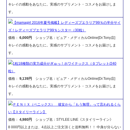
キレイの感動をあなたに。実感のサプリメント・コスメをお届けしま
す。
【mamagirl 2016年夏号掲載】レディーズプエラリア99％の半分サイ
ズ！レディーズプエラリア99％シスター（30粒）
価格：
6,000円
ショップ名：ピュア・メディカルOnline[Dr.Tony店]
キレイの感動をあなたに。実感のサプリメント・コスメをお届けしま
す。
1粒18種類の実力成分がぎゅっ！ホワイテックス（タブレット/240
粒）
価格：
9,139円
ショップ名：ピュア・メディカルOnline[Dr.Tony店]
キレイの感動をあなたに。実感のサプリメント・コスメをお届けしま
す。
ＰＥＮＩＸ（ペニックス） 彼女から「もう無理」って言われるくら
い【スタイリーライン】
価格：
4,980円
ショップ名：STYLEE LINE《スタイリーライン》
8 000円以上または、4点以上ご注文頂くと送料無料！！ 中身が分らない