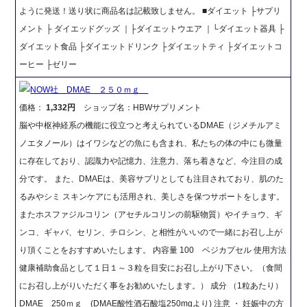
ように発送！送り状に商品名は記載致しません。 ■ダイエット ├サプリ
メント ├ ダイエッドグッズ ｜├ダイエットウエア ｜└ダイエット器具 ├
ダイエット食品 ├ダイエットドリンク ├ダイエットティ ├ダイエットコ
ーヒー ├ゼリー
NOW社 DMAE ２５０ｍｇ
価格：
1,332円
ショップ名：HBWサプリメント
脳や中枢神経系の機能に役立つと考えられているDMAE（ジメチルアミ
ノエタノール）はイワシなどの魚にも含まれ、私たちの体の中にも微量
に存在しており、認識力や記憶力、注意力、落ち着きなど、今注目の成
分です。 また、DMAEは、美容サプリとしても注目されており、肌のた
るみやシミ スキンケアにも活用され、美しさを保つサポートをします。
またホスファジルコリン（アセチルコリンの前駆物質）やイチョウ、ギ
ンコ、ギャバ、セリン、チロシン、と相性がいいので一緒にお召し上が
り頂くことをおすすめいたします。 内容量 100 ベジカプセル 使用方法
健康補助食品として１日１～３粒を目安にお召し上がり下さい。（食間
にお召し上がりいただく事をお勧めいたします。） 成分 （1粒あたり）
DMAE 250ｍｇ (DMAE酸性酒石酸塩250mgより) 注意 ・ 妊娠中の方