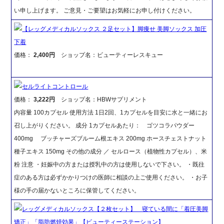
い申し上げます。 ご意見・ご要望はお気軽にお申し付けください。
【レッグメディカルソックス ２足セット】脚痩せ 美脚ソックス 加圧
下着
価格：
2,400円
ショップ名：ビューティーレスキュー
セルライトコントロール
価格：
3,222円
ショップ名：HBWサプリメント
内容量 100カプセル 使用方法 1日2回、1カプセルを目安に水と一緒にお
召し上がりください。 成分 1カプセルあたり： ゴツコラパウダー
400mg ブッチャーズブルーム根エキス 200mg ホースチェストナット
種子エキス 150mg その他の成分 ／ セルロース（植物性カプセル）、米
粉 注意 ・妊娠中の方または授乳中の方は使用しないで下さい。 ・既往
症のある方は必ずかかりつけの医師に相談の上ご使用ください。 ・お子
様の手の届かないところに保管してください。
レッグメディカルソックス【２枚セット】 寝ている間に「着圧美脚
矯正」「脂肪燃焼効果」【ビューティーステーション】