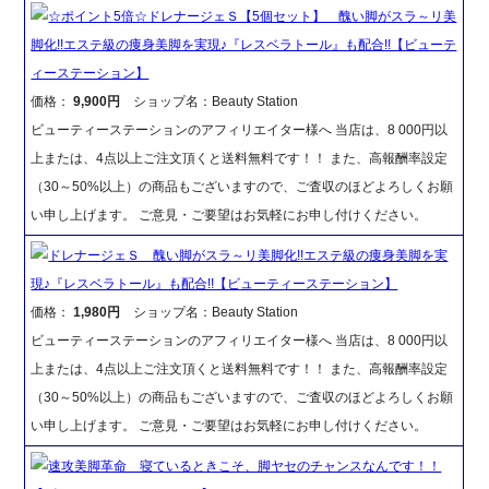
☆ポイント5倍☆ドレナージェＳ【5個セット】 醜い脚がスラ～リ美
脚化!!エステ級の痩身美脚を実現♪『レスベラトール』も配合!!【ビューテ
ィーステーション】
価格：
9,900円
ショップ名：Beauty Station
ビューティーステーションのアフィリエイター様へ 当店は、8 000円以
上または、4点以上ご注文頂くと送料無料です！！ また、高報酬率設定
（30～50%以上）の商品もございますので、ご査収のほどよろしくお願
い申し上げます。 ご意見・ご要望はお気軽にお申し付けください。
ドレナージェＳ 醜い脚がスラ～リ美脚化!!エステ級の痩身美脚を実
現♪『レスベラトール』も配合!!【ビューティーステーション】
価格：
1,980円
ショップ名：Beauty Station
ビューティーステーションのアフィリエイター様へ 当店は、8 000円以
上または、4点以上ご注文頂くと送料無料です！！ また、高報酬率設定
（30～50%以上）の商品もございますので、ご査収のほどよろしくお願
い申し上げます。 ご意見・ご要望はお気軽にお申し付けください。
速攻美脚革命 寝ているときこそ、脚ヤセのチャンスなんです！！