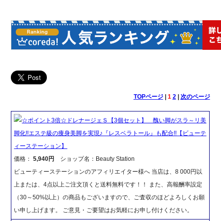
TOPページ
|
1
2
|
次のページ
☆ポイント3倍☆ドレナージェＳ【3個セット】 醜い脚がスラ～リ美
脚化!!エステ級の痩身美脚を実現♪『レスベラトール』も配合!!【ビューテ
ィーステーション】
価格：
5,940円
ショップ名：Beauty Station
ビューティーステーションのアフィリエイター様へ 当店は、8 000円以
上または、4点以上ご注文頂くと送料無料です！！ また、高報酬率設定
（30～50%以上）の商品もございますので、ご査収のほどよろしくお願
い申し上げます。 ご意見・ご要望はお気軽にお申し付けください。