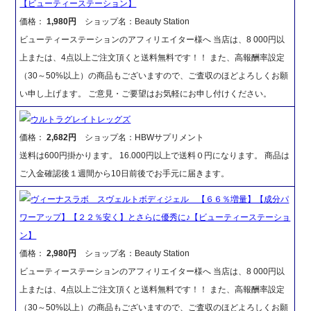
【ビューティーステーション】
価格：
1,980円
ショップ名：Beauty Station
ビューティーステーションのアフィリエイター様へ 当店は、8 000円以
上または、4点以上ご注文頂くと送料無料です！！ また、高報酬率設定
（30～50%以上）の商品もございますので、ご査収のほどよろしくお願
い申し上げます。 ご意見・ご要望はお気軽にお申し付けください。
ウルトラグレイトレッグズ
価格：
2,682円
ショップ名：HBWサプリメント
送料は600円掛かります。 16.000円以上で送料０円になります。 商品は
ご入金確認後１週間から10日前後でお手元に届きます。
ヴィーナスラボ スヴェルトボディジェル 【６６％増量】【成分パ
ワーアップ】【２２％安く】とさらに優秀に♪【ビューティーステーショ
ン】
価格：
2,980円
ショップ名：Beauty Station
ビューティーステーションのアフィリエイター様へ 当店は、8 000円以
上または、4点以上ご注文頂くと送料無料です！！ また、高報酬率設定
（30～50%以上）の商品もございますので、ご査収のほどよろしくお願