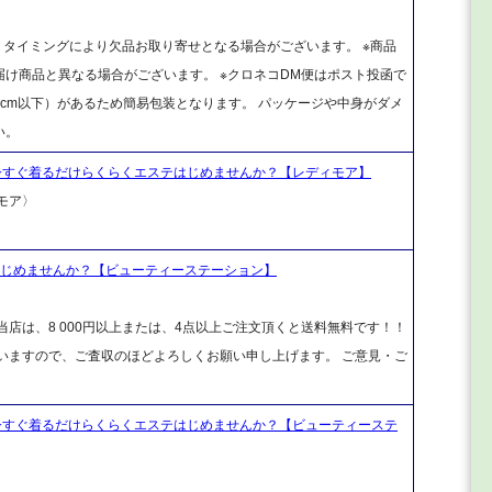
、タイミングにより欠品お取り寄せとなる場合がございます。 ※商品
け商品と異なる場合がございます。 ※クロネコDM便はポスト投函で
cm以下）があるため簡易包装となります。 パッケージや中身がダメ
い。
 今すぐ着るだけらくらくエステはじめませんか？【レディモア】
ィモア〉
はじめませんか？【ビューティーステーション】
店は、8 000円以上または、4点以上ご注文頂くと送料無料です！！
ざいますので、ご査収のほどよろしくお願い申し上げます。 ご意見・ご
 今すぐ着るだけらくらくエステはじめませんか？【ビューティーステ