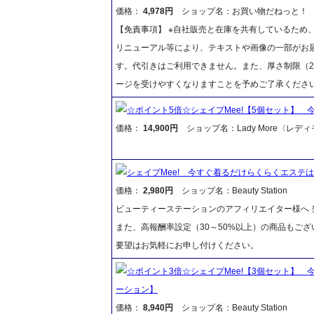
価格：
4,978円
ショップ名：お買い物だねっと！
【免責事項】 ※自社販売と在庫を共有しているため
リニューアル等により、テキストや画像の一部がお届
す。代引きはご利用できません。また、厚さ制限（2
ージを受けやすくなりますことを予めご了承くださ
☆ポイント5倍☆シェイプMee!【5個セット】
価格：
14,900円
ショップ名：Lady More〈レデ
シェイプMee! 今すぐ着るだけらくらくエステ
価格：
2,980円
ショップ名：Beauty Station
ビューティーステーションのアフィリエイター様へ 当
また、高報酬率設定（30～50%以上）の商品もご
要望はお気軽にお申し付けください。
☆ポイント3倍☆シェイプMee!【3個セット】
ーション】
価格：
8,940円
ショップ名：Beauty Station