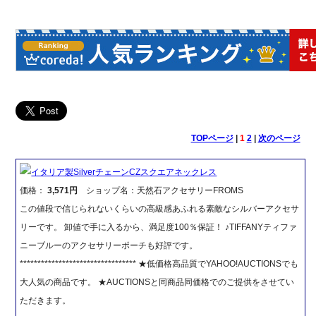
TOPページ
|
1
2
|
次のページ
イタリア製SilverチェーンCZスクエアネックレス
価格：
3,571円
ショップ名：天然石アクセサリーFROMS
この値段で信じられないくらいの高級感あふれる素敵なシルバーアクセサ
リーです。 卸値で手に入るから、満足度100％保証！ ♪TIFFANYティファ
ニーブルーのアクセサリーポーチも好評です。
********************************* ★低価格高品質でYAHOO!AUCTIONSでも
大人気の商品です。 ★AUCTIONSと同商品同価格でのご提供をさせてい
ただきます。