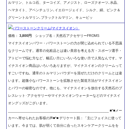
ルマリン、トルコ石、ターコイズ、アメジスト、ローズクオーツ､水晶、
ヘマタイト、アベンチュリン､イエロージェイド、シルク、絹、ピンク＆
グリーントルマリン､ブラックトルマリン、キュービッ
パワーストーンクリーム(マイナスイオン）
価格：
3,800円
ショップ名：天然石アクセサリーFROMS
マイナスイオンパワー・パワーストーンの力が閉じ込められている不思議
なクリームです。通常の化粧品とは違い美容を考える方・スポーツ選手・
アトピーで悩む方など、幅広い方にいろいろな使い方で人気なんです。マ
イナスイオン商品はいろいろありますが、マイナスイオンのクリームって
すごいですね。通常のトルマリンパウダーを混ぜただけのクリームとは違
います。超微小なパワーストーンを拡散させた製造方法がマイナスイオン
とパワーの秘密なのです。他にも、マイナスイオンを放出する天然石のブ
レスレット･アクセサリーやマイナスイオンウォーターなどのマイナスイ
オングッズがございます。
__________________________________________________ ■*■メー
カーへ寄せられたお客様の声■*■ デリケート肌：「主にフェイスに使って
います。今までは、肌が弱くて自分に合ったスキンケアークリームをを