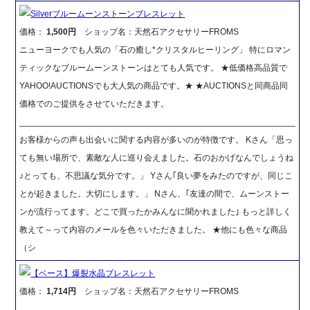
Silverブルームーンストーンブレスレット
価格：
1,500円
ショップ名：天然石アクセサリーFROMS
ニューヨークでも人気の「石の癒し*クリスタルヒーリング」 特にロマン
ティックなブルームーンストーンはとても人気です。 ★低価格高品質で
YAHOO!AUCTIONSでも大人気の商品です。★ ★AUCTIONSと同商品同
価格でのご提供をさせていただきます。
_________________________________________________________
お客様からの声も出会いに関する内容が多いのが特徴です。 Kさん「思っ
ても無い場所で、素敵な人に巡り会えました。石のおかげなんでしょうね
♪とっても、不思議な気分です。」 Yさん｢良い夢をみたのですが、同じこ
とが起きました。大切にします。」 Nさん、｢友達の間で、ムーンストー
ンが流行ってます。どこで買ったかみんなに聞かれました｣ もっと詳しく
教えて～って内容のメールを色々いただきました。 ★他にも色々な商品
（シ
【ベース】爆裂水晶ブレスレット
価格：
1,714円
ショップ名：天然石アクセサリーFROMS