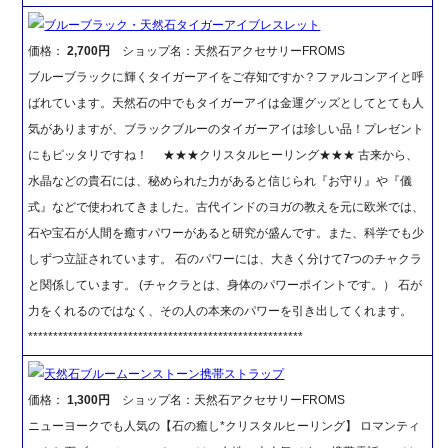
ブルーブラック・天然石タイガーアイブレスレット
価格：
2,700円
ショップ名：天然石アクセサリーFROMS
ブルーブラックに輝くタイガーアイをご存知ですか？ファルコンアイと呼
ばれています。天然石の中でもタイガーアイは金運グッズとしてとても人
気がありますが、ブラックブルーのタイガーアイは珍しい品！プレゼント
にもピッタリですね！ ★★★クリスタルヒーリング★★★ 古来から、
水晶などの貴石には、秘められた力があると信じられ『お守り』や『儀
式』などで使われてきました。古代インドのヨガの教えを元に欧米では、
石や宝石が人間を癒すパワーがあると研究が盛んです。また、科学でも少
しずつ立証されています。 石のパワーには、大きく分けて7つのチャクラ
と関係しています。 (チャクラとは、身体のパワーポイントです。） 石が
力をくれるのではなく、その人の本来のパワーを引き出してくれます。
*******************************************************
天然石ブルームーンストーン携帯ストラップ
価格：
1,300円
ショップ名：天然石アクセサリーFROMS
ニューヨークでも人気の【石の癒し*クリスタルヒーリング】 ロマンティ