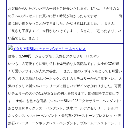
_________________________________________________________
お客様からいただいた声の一部をご紹介いたします。 Iさん、「会社の女
の子へのプレゼントに買いに行く時間が無かったんですが、 簡
単に良い物をかうことができました。かなり喜ばれました。」 Uさん、
「長さも丁度よくて、今日からつけてます。」 Nさん、「思ったより、い
い品でした。またよ
イタリア製SilverチェーンCチェリーネックレス
価格：
1,500円
ショップ名：天然石アクセサリーFROMS
いつも、入荷後すぐに売り切れる爆発的な人気商品です。大小のCZの輝
く可愛いデザインが人気の秘密。 また、他のデザインもとっても可愛い
ので、【人気商品シルバーネックレス】のカテゴリーからご覧下さい。 人
気のイタリア製シルバーシリーズに新しいデザインが加わりました。可愛
いチェリーの大小のCZがあなたの胸元を飾ります。卸値価格でご奉仕で
す。 ★他にも色々な商品（シルバーSilver925アクセサリー、ペンダント･
あこや真珠ネックレス・ペンダント、淡水パールアクセサリー、シルバー
ネックレス･シルバーペンダント・天然石パワーストーンブレスレット･天
然石パワーストーンネックレス・ペンダント、ブルームーンストーン、ト