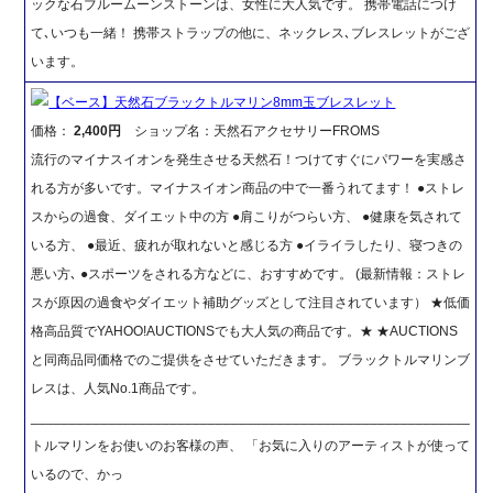
ックな石ブルームーンストーンは、女性に大人気です。 携帯電話につけ
て､いつも一緒！ 携帯ストラップの他に、ネックレス､ブレスレットがござ
います。
【ベース】天然石ブラックトルマリン8mm玉ブレスレット
価格：
2,400円
ショップ名：天然石アクセサリーFROMS
流行のマイナスイオンを発生させる天然石！つけてすぐにパワーを実感さ
れる方が多いです。マイナスイオン商品の中で一番うれてます！ ●ストレ
スからの過食、ダイエット中の方 ●肩こりがつらい方、 ●健康を気されて
いる方、 ●最近、疲れが取れないと感じる方 ●イライラしたり、寝つきの
悪い方､ ●スポーツをされる方などに、おすすめです。 (最新情報：ストレ
スが原因の過食やダイエット補助グッズとして注目されています） ★低価
格高品質でYAHOO!AUCTIONSでも大人気の商品です。★ ★AUCTIONS
と同商品同価格でのご提供をさせていただきます。 ブラックトルマリンブ
レスは、人気No.1商品です。
_________________________________________________________
トルマリンをお使いのお客様の声、 「お気に入りのアーティストが使って
いるので、かっ