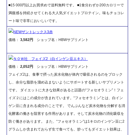
■15 000円以上お買求めで送料無料です。 ■1食分わずか200カロリーで
満腹感を持続させてくれる大人気ダイエットプロテイン。味もチョコレ
ート味で非常においしいです。
NEWザントレックス3赤
価格：
3,582円
ショップ名：HBWサプリメント
ＮＯＷ社 フェイズ2（白インゲン豆エキス）
価格：
2,052円
ショップ名：HBWサプリメント
フェイズ2は、食事で摂った炭水化物が体内で吸収されるのをブロック
し、余分な脂肪を溜め込まないようにサポートする新しいサプリメント
です。 ダイエットに大きな効果があると話題の“フォセオラミン”！フェ
イズ２にはこの成分が含まれています。“フォセオラミン”とは、白イン
ゲン豆に含まれる成分のことです。 でんぷんなど炭水化物を分解する消
化酵素の働きを阻害する作用があります。そして炭水化物の消化吸収を
防ぐ働きがあります。 また、“フォセオラミン”は1キロのインゲン豆に2
グラムしか含まれておらず生で食べても、炒ってもダイエット効果は、