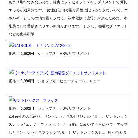
あまり期待できないので、確実にフォセオラミンをサプリメントで摂取
するのが効果的です。 女性は筋肉の量が男性に比べると少ないので、エ
ネルギーとしての消費量も少なく、炭水化物（糖質）が余るために、体
脂肪として蓄積されやすい傾向があります。 しかし、極端なダイエット
などの食事制限
NATROL社 トナリンCLA1200mg
価格：
2,682円
ショップ名：HBWサプリメント
【エナジーアイアン】筋肉増強ダイエットサプリメント
価格：
3,980円
ショップ名：ビューティーレスキュー
ザントレックス ブラック
価格：
3,582円
ショップ名：HBWサプリメント
Zoller社の人気商品、ザントレックス3オリジナル（青）、ザントレック
ス3 ハイエナジーファットバーナー(赤)、に続いてさらにパワーアップ
したザントレックスブラック登場！！ ザントレックス3は、数々の著名