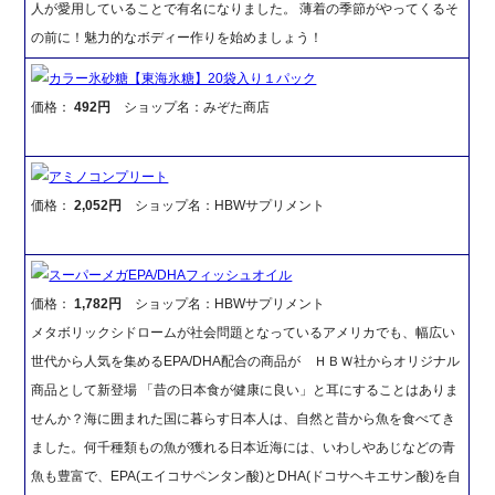
人が愛用していることで有名になりました。 薄着の季節がやってくるそ
の前に！魅力的なボディー作りを始めましょう！
カラー氷砂糖【東海氷糖】20袋入り１パック
価格：
492円
ショップ名：みぞた商店
アミノコンプリート
価格：
2,052円
ショップ名：HBWサプリメント
スーパーメガEPA/DHAフィッシュオイル
価格：
1,782円
ショップ名：HBWサプリメント
メタボリックシドロームが社会問題となっているアメリカでも、幅広い
世代から人気を集めるEPA/DHA配合の商品が ＨＢＷ社からオリジナル
商品として新登場 「昔の日本食が健康に良い」と耳にすることはありま
せんか？海に囲まれた国に暮らす日本人は、自然と昔から魚を食べてき
ました。何千種類もの魚が獲れる日本近海には、いわしやあじなどの青
魚も豊富で、EPA(エイコサペンタン酸)とDHA(ドコサヘキエサン酸)を自