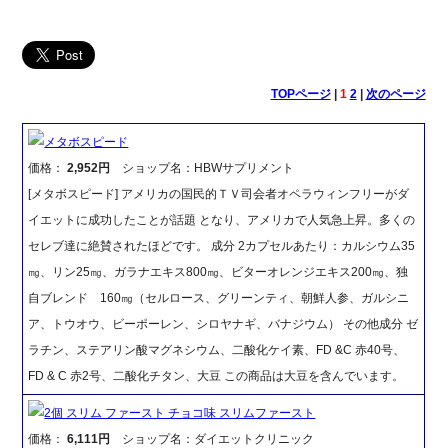
TOPページ
|
1
2
|
次のページ
メタボスピード
価格：
2,952円
ショップ名：HBWサプリメント
[メタボスピード] アメリカの国民的ＴＶ司会者オペラウィンフリーがダ
イエットに成功したことが話題 となり、アメリカで人気急上昇。多くの
セレブ達に絶賛されたほどです。 成分 2カプセルあたり：カルシウム35
㎎、リン25㎎、ガラナエキス800㎎、ビターオレンジエキス200㎎、独
自ブレンド 160㎎（セルロース、グリーンティ、朝鮮人参、ガルシニ
ア、トウオウ、ビーポーレン、シロヤナギ、バナジウム） その他成分 ゼ
ラチン、ステアリン酸マグネシウム、二酸化ケイ素、FD &C 赤40号、
FD & C 赤2号、二酸化チタン、大豆 この商品は大豆を含んでいます。
2個 スリム ファースト チョコ味 スリムファースト
価格：
6,111円
ショップ名：ダイエットクリニック