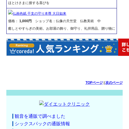
ほとけさまに接する喜びを
仏画色紙 干支の守り本尊 大日如来
価格：
1,000円
ショップ名：仏像の天竺堂 仏教美術 中
癒しとやすらぎの美術。お部屋の飾り、御守り、礼拝用品、贈り物に
TOPページ
|
次のページ
観音を通販で調べました
シックスパックの通販情報