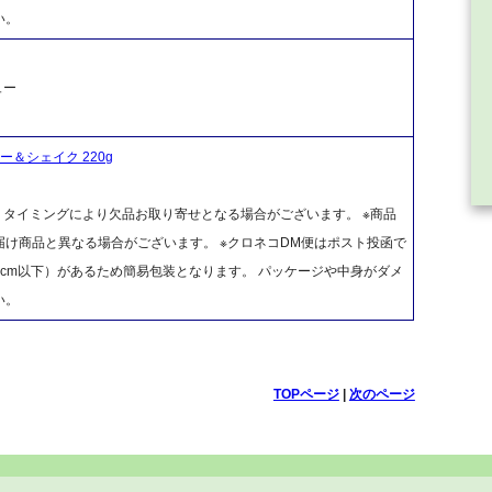
い。
ュー
＆シェイク 220g
、タイミングにより欠品お取り寄せとなる場合がございます。 ※商品
け商品と異なる場合がございます。 ※クロネコDM便はポスト投函で
cm以下）があるため簡易包装となります。 パッケージや中身がダメ
い。
TOPページ
|
次のページ