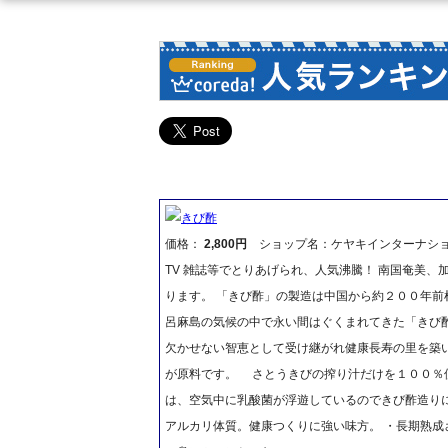
きび酢
価格：
2,800円
ショップ名：ケヤキインターナシ
TV 雑誌等でとりあげられ、人気沸騰！ 南国奄美
ります。 「きび酢」の製造は中国から約２００年
呂麻島の気候の中で永い間はぐくまれてきた「きび
欠かせない智恵として受け継がれ健康長寿の里を築い
が原料です。 さとうきびの搾り汁だけを１００％
は、空気中に乳酸菌が浮遊しているのできび酢造り
アルカリ体質。健康つくりに強い味方。 ・長期熟成