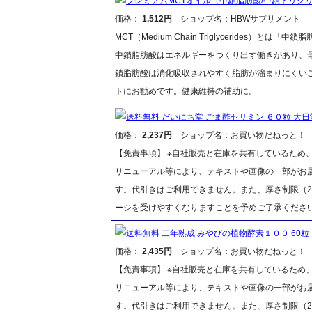
プレミアムMCTオイル（中鎖脂肪酸/中鎖トリグリ
価格：
1,512円
ショップ名：HBWサプリメント
MCT（Medium Chain Triglycerides
中鎖脂肪酸はエネルギーをつくり出す働きがあり、
鎖脂肪酸は消化吸収されやすく脂肪が溜まりにくい
トにお勧めです。健康維持の補助に。
送料無料 だいにち堂 ごま酢セサミン ６０粒 大日
価格：
2,237円
ショップ名：お買い物だねっと！
【免責事項】 ※自社販売と在庫を共有しているため
リニューアル等により、テキストや画像の一部がお届
す。代引きはご利用できません。また、厚さ制限（2
ージを受けやすくなりますことを予めご了承くださ
送料無料 二年熟成 みやびの植物酵素１００ 60粒
価格：
2,435円
ショップ名：お買い物だねっと！
【免責事項】 ※自社販売と在庫を共有しているため
リニューアル等により、テキストや画像の一部がお届
す。代引きはご利用できません。また、厚さ制限（2