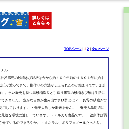
TOPページ
|
1
2
|
次のページ
ョナル
、加計呂麻島の砂糖きび栽培は今から約４００年前の１６０１年に始ま
前杜氏が渡ってきて、酢作りの方法が伝えられたのが始まりです。加計
酢」。永い歴史を持つ黒砂糖造りと手造り醸造の砂糖きび酢は生活に
てきました。 豊かな自然が生み出すきび酢とは？ ・良質の砂糖きび
使用しております。 ・奄美大島しか出来ません。 奄美大島周辺に
に最適な環境に適し ています。 ・アルカリ食品です。 健康体は弱
させているのでまろやか。 ・ミネラル、ポリフェノールたっぷり。