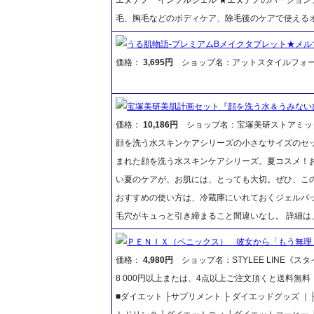
毛、胸毛などのボディケア、除毛後のケアで使える
うる肌物語-プレミアムBメイクタブレット★メル
価格：
3,695円
ショップ名：アットスタイルフォ
宝塚美研美肌計画セット『顔を洗う水＆うみない
価格：
10,186円
ショップ名：宝塚美研ストアミッ
顔を洗う水スキンケアシリーズの小さなサイズのセ
まれた顔を洗う水スキンケアシリーズ。夏コスメ！
い夏のケアが、お肌には、とっても大切。ぜひ、この
おすすめの使い方は、冷蔵庫にいれておくジェルパッ
毛穴がキュっと引き締まること間違いなし。 詳細
ＰＥＮＩＸ（ペニックス） 彼女から「もう無理
価格：
4,980円
ショップ名：STYLEE LINE《ス
8 000円以上または、4点以上ご注文頂くと送料無
■ダイエット ├サプリメント ├ ダイエッドグッズ 