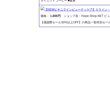
ダイエットコーヒー ■健康
【NEWビキニラインビューティケア】Ｖライン
価格：
1,886円
ショップ名：Hope-Shop.NET 
【感謝際セール30%以上OFF】の商品一覧特別セー