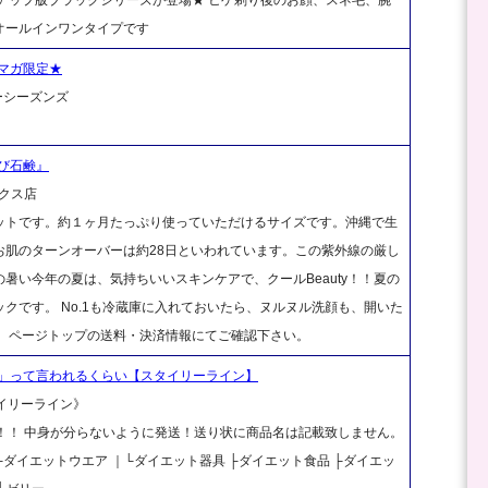
オールインワンタイプです
マガ限定★
ーシーズンズ
び石鹸』
クス店
ットです。約１ヶ月たっぷり使っていただけるサイズです。沖縄で生
お肌のターンオーバーは約28日といわれています。この紫外線の厳し
暑い今年の夏は、気持ちいいスキンケアで、クールBeauty！！夏の
クです。 No.1も冷蔵庫に入れておいたら、ヌルヌル洗顔も、開いた
は、ページトップの送料・決済情報にてご確認下さい。
」って言われるくらい【スタイリーライン】
タイリーライン》
料！！ 中身が分らないように発送！送り状に商品名は記載致しません。
｜├ダイエットウエア ｜└ダイエット器具 ├ダイエット食品 ├ダイエッ