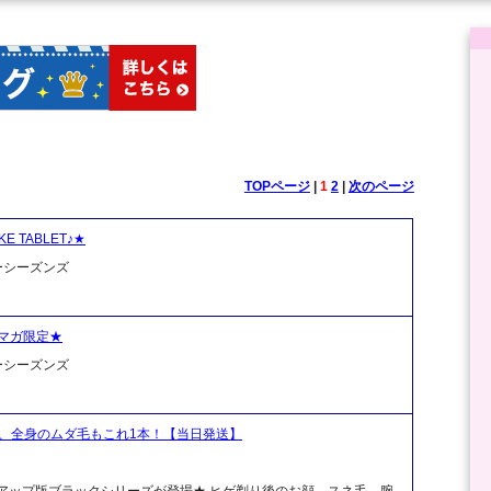
TOPページ
|
1
2
|
次のページ
 TABLET♪★
ーシーズンズ
マガ限定★
ーシーズンズ
顔、全身のムダ毛もこれ1本！【当日発送】
アップ版ブラックシリーズが登場★ ヒゲ剃り後のお顔、スネ毛、腕