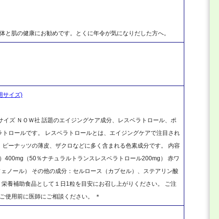
ー」体と肌の健康にお勧めです。とくに年令が気になりだした方へ。
用サイズ)
イズ ＮＯＷ社 話題のエイジングケア成分、レスベラトロール、ポ
ラトロールです。 レスベラトロールとは、エイジングケアで注目され
、ピーナッツの薄皮、ザクロなどに多く含まれる色素成分です。 内容
根）400mg（50％ナチュラルトランスレスベラトロール200mg） 赤ワ
リフェノール） その他の成分：セルロース（カプセル）、ステアリン酸
 栄養補助食品として１日1粒を目安にお召し上がりください。 ご注
、ご使用前に医師にご相談ください。 ＊