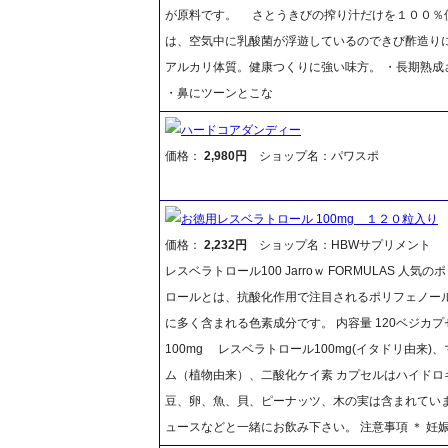
が原料です。 さとうきびの搾り汁だけを１００％
は、空気中に乳酸菌が浮遊しているのできび酢造り
アルカリ体質。健康つくりに強い味方。 ・長期熟成
・鼻にツーンとこな
ハードコアダンディー
価格：
2,980円
ショップ名：パワスポ
お徳用レスベラトロール 100mg １２０粒入り
価格：
2,232円
ショップ名：HBWサプリメント
レスベラトロール100 Jarroｗ FORMULAS 
ロールとは、抗酸化作用で注目されるポリフェノー
に多く含まれる色素成分です。 内容量 120ベジカ
100mg レスベラトロール100mg(イタドリ由
ム（植物由来）、二酸化ケイ素 カプセルはハイドロ
豆、卵、魚、貝、ピーナッツ、木の実は含まれていま
ュースなどと一緒にお飲み下さい。 注意事項 ＊ 