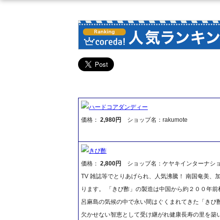
ハードコアダンディー
価格：
2,980円
ショップ名：rakumote
きび酢
価格：
2,800円
ショップ名：ケヤキインターナシ
TV 雑誌等でとりあげられ、人気沸騰！ 南国奄美
ります。 「きび酢」の製造は中国から約２００年
呂麻島の気候の中で永い間はぐくまれてきた「きび
欠かせない智恵として受け継がれ健康長寿の里を築い