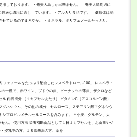
使用しております。 ・奄美大島しか出来ません。 奄美大島周辺に
に最適な環境に適し ています。 ・アルカリ食品です。 健康体は弱
させているのでまろやか。 ・ミネラル、ポリフェノールたっぷり。
人気のポリフェノールをたっぷり配合したレスベラトロール100。 レスベラト
ルの一種で、赤ワイン、ブドウの皮、ピーナッツの薄皮、ザクロなど
プセル 内容成分 （１カプセルあたり） ビタミンC（アスコルビン酸）
来)、マグネシウム、その他の成分 セルロース、ステアリン酸マグネシウ
キシプロピルメチルセルロースを含みます。 ＊小麦、グルテン、大
せん。 使用方法 栄養補助食品として１日１カプセルを、お食事やジ
妊娠・授乳中の方、１８歳未満の方、薬を