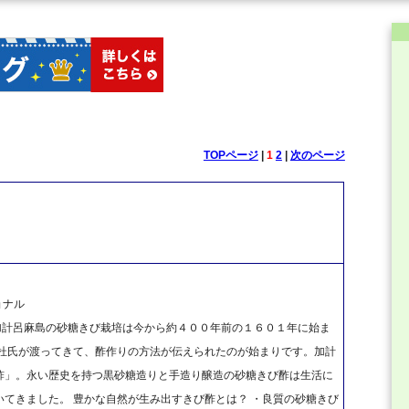
TOPページ
|
1
2
|
次のページ
ョナル
、加計呂麻島の砂糖きび栽培は今から約４００年前の１６０１年に始ま
前杜氏が渡ってきて、酢作りの方法が伝えられたのが始まりです。加計
酢」。永い歴史を持つ黒砂糖造りと手造り醸造の砂糖きび酢は生活に
てきました。 豊かな自然が生み出すきび酢とは？ ・良質の砂糖きび