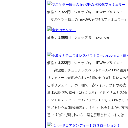
マスケラー博士のTru-OPCs抗酸化フォミュラー
価格：
2,322円
ショップ名：HBWサプリメント
「マスケラー博士のTru-OPCs抗酸化フォミュラ
魔女のカクテル
価格：
1,980円
ショップ名：rakumote
高濃度ナチュラルレスベラトロール200ｍｇ（徳
価格：
3,222円
ショップ名：HBWサプリメント
高濃度ナチュラルレスベラトロール200mg徳用サ
リフェノールが配合された信頼のＮＯＷ社製レスベ
るポリフェノールの一種で、赤ワイン、ブドウの皮
量 120粒 内容成分（1粒につき） イタドリエキス(
インエキス（アルコールフリー）10mg（30％ポ
マグネシウム(植物由来）、シリカ お召し上がり方法
意 ＊ 妊娠・授乳中の方、薬を服用されている方は
【ハードコアダンディー】超速ローション！