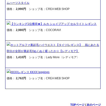
ムハーツスタイル
価格：
2,990円
ショップ名：CREA WEB SHOP
【ランキング1位獲得★】ルカ シェイプアップ セルライト レギンス
価格：
2,980円
ショップ名：COCORAVI
ホットアルファ裏起毛ハイウエスト【タイツ/レギンス】 肌にあたる
部分が全部が裏起毛!!ぬくぬく暖ったか☆【レディモア】
価格：
1,410円
ショップ名：Lady More〈レディモア〉
KKXXレギンス KKXX leggings
価格：
2,762円
ショップ名：CREA WEB SHOP
TOPページ
|
次のページ