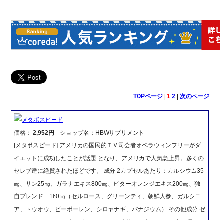
TOPページ
|
1
2
|
次のページ
メタボスピード
価格：
2,952円
ショップ名：HBWサプリメント
[メタボスピード] アメリカの国民的ＴＶ司会者オペラウィンフリーがダ
イエットに成功したことが話題 となり、アメリカで人気急上昇。多くの
セレブ達に絶賛されたほどです。 成分 2カプセルあたり：カルシウム35
㎎、リン25㎎、ガラナエキス800㎎、ビターオレンジエキス200㎎、独
自ブレンド 160㎎（セルロース、グリーンティ、朝鮮人参、ガルシニ
ア、トウオウ、ビーポーレン、シロヤナギ、バナジウム） その他成分 ゼ