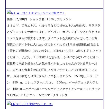
ＮＥＷ タイトエクストリーム2個セット
価格：
7,380円
ショップ名：HBWサプリメント
オオムギ、昆布エキス、ハルマラなどの植物エキスが加わり、サラサラ
とダイエットをサポートまた、ピペリン、カプシノイドなども加わりメ
ラメラをさらに増大させます。ダイエットを真剣にがんばっている方、
理想のボディを手に入れたい方におすすめです! 用法 健康補助食品とし
て最初の1週間は1～2粒を目安に、 8日目より1日2～3粒をお召し上がり
ください。 ただし、1日3粒以上はお召し上がりにならないでください。
空腹時に本品を摂ると吐き気を催すかもしれませんのでお食事と一緒
に、またはお食事直後にお召し上がりいただくことをお勧めしていま
す。 成分 3粒あたり:3カプセルにつき） チロシン 350mg、カフェイ
ン 250mg、コレウスフォルスコリ 250mg、ベータフェネチルアミ
ン 150mg エバポール8トータルボディファットアソールトマトリック
ス119㎎：ホルデニン、カプシマックス（トウ
1個 スリムFX 食欲コントロール