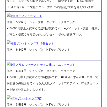
ラチン、ステアリン酸マグネシウム、二酸化ケイ素、FD &C 赤40号、
FD & C 赤2号、二酸化チタン、大豆 この商品は大豆を含んでいます。
1個 スティミュラント Ｘ
価格：
5,537円
ショップ名：ダイエットクリニック
■15 000円以上お買求めで送料が無料です！ ■ダイエット・美容・健康サ
プリなど幅広く取り扱いがございます。是非ご連絡下さい。
格安ザントレックス3 2個セット
価格：
6,840円
ショップ名：HBWサプリメント
2個 スリム ファースト チョコ味 スリムファースト
価格：
6,111円
ショップ名：ダイエットクリニック
■15 000円以上お買求めで送料無料です。 ■1食分わずか200カロリーで
満腹感を持続させてくれる大人気ダイエットプロテイン。味もチョコレ
ート味で非常においしいです。
NEWザントレックス3赤
価格：
3,582円
ショップ名：HBWサプリメント